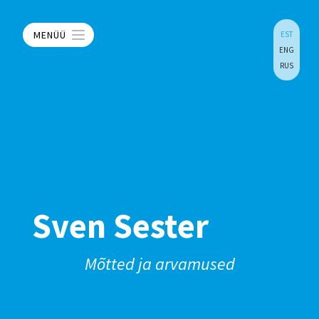
MENÜÜ
EST
ENG
RUS
Sven Sester
Mõtted ja arvamused