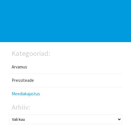
Kategooriad:
Arvamus
Pressiteade
Meediakajastus
Arhiiv: