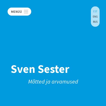
MENÜÜ
EST
ENG
RUS
Sven Sester
Mõtted ja arvamused