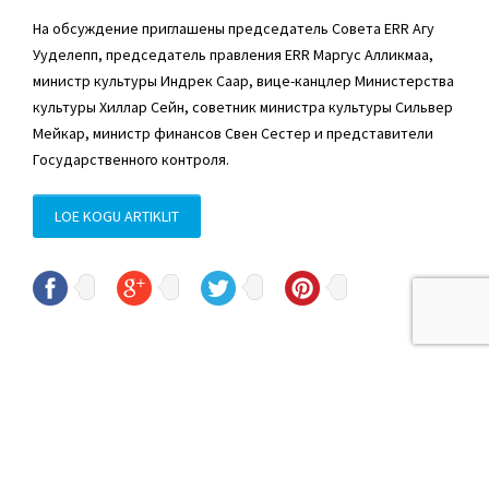
На обсуждение приглашены председатель Совета ERR Агу
Ууделепп, председатель правления ERR Маргус Алликмаа,
министр культуры Индрек Саар, вице-канцлер Министерства
культуры Хиллар Сейн, советник министра культуры Сильвер
Мейкар, министр финансов Свен Сестер и представители
Государственного контроля.
LOE KOGU ARTIKLIT
© Sven Sester
sven.sester@riigikogu.ee