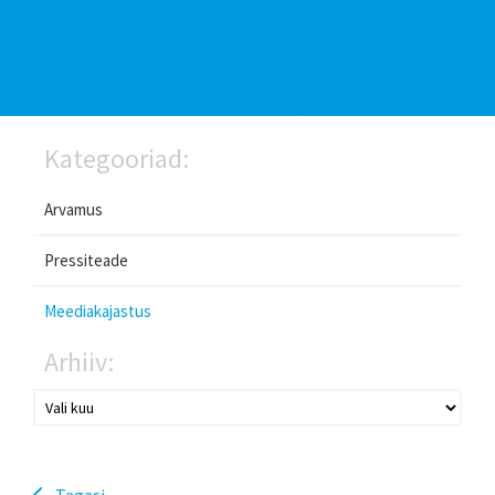
Kategooriad:
Arvamus
Pressiteade
Meediakajastus
Arhiiv:
Tagasi