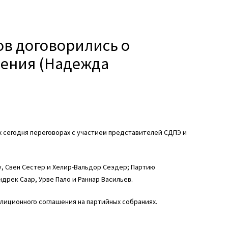
ров договорились о
шения (Надежда
 сегодня переговорах с участием представителей СДПЭ и
у, Свен Сестер и Хелир-Вальдор Сеэдер; Партию
дрек Саар, Урве Пало и Раннар Васильев.
лиционного соглашения на партийных собраниях.