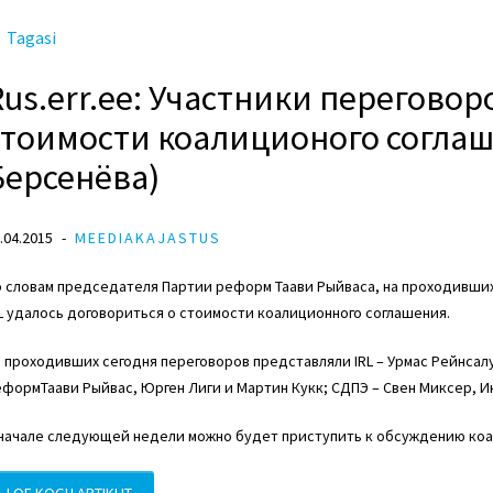
Tagasi
Rus.err.ee: Участники перегово
стоимости коалиционого согла
Берсенёва)
.04.2015
MEEDIAKAJASTUS
 словам председателя Партии реформ Таави Рыйваса, на проходивших
L удалось договориться о стоимости коалиционного соглашения.
 проходивших сегодня переговоров представляли IRL – Урмас Рейнсал
формТаави Рыйвас, Юрген Лиги и Мартин Кукк; СДПЭ – Свен Миксер, Ин
 начале следующей недели можно будет приступить к обсуждению коа