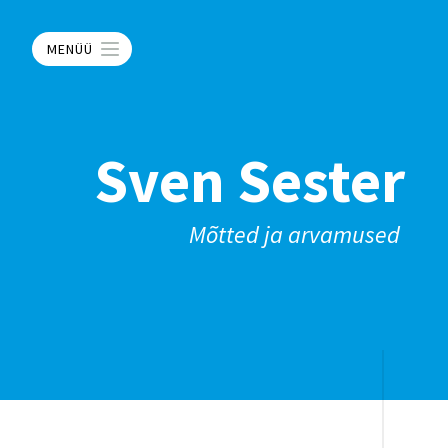
MENÜÜ
Sven Sester
Mõtted ja arvamused