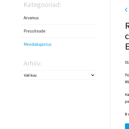
Kategooriad:
Arvamus
Pressiteade
Meediakajastus
Arhiiv:
01
По
IR
На
ре
В