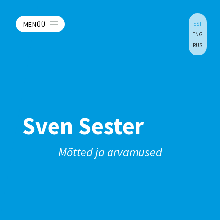
MENÜÜ
EST
ENG
RUS
Sven Sester
Mõtted ja arvamused