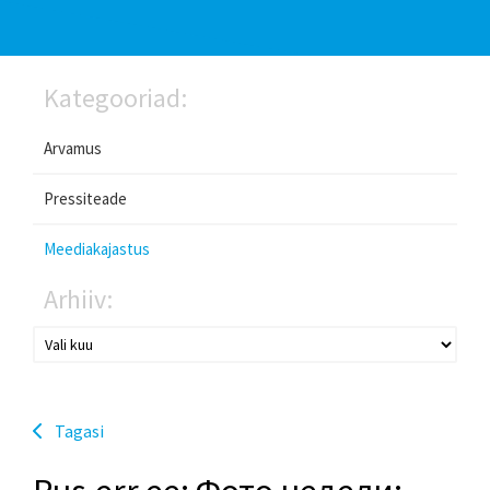
Kategooriad:
Arvamus
Pressiteade
Meediakajastus
Arhiiv:
Tagasi