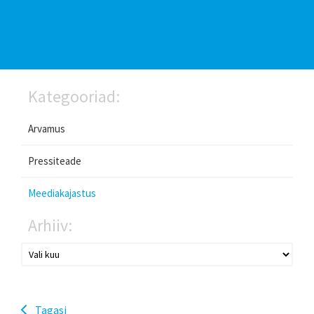
Kategooriad:
Arvamus
Pressiteade
Meediakajastus
Arhiiv:
Tagasi