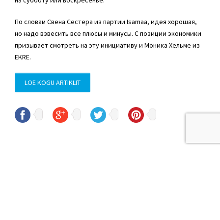
на субботу или воскресенье.
По словам Свена Сестера из партии Isamaa, идея хорошая,
но надо взвесить все плюсы и минусы. С позиции экономики
призывает смотреть на эту инициативу и Моника Хельме из
EKRE.
LOE KOGU ARTIKLIT
© Sven Sester
sven.sester@riigikogu.ee