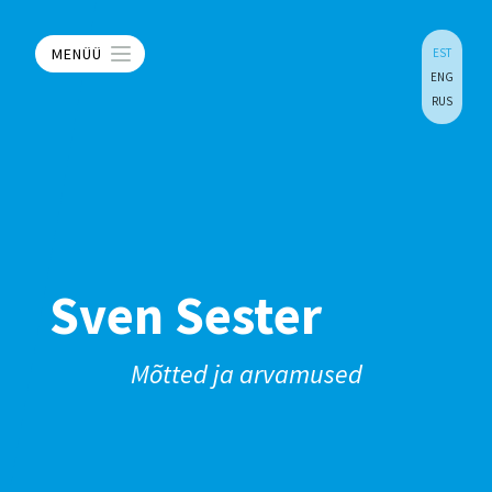
MENÜÜ
EST
ENG
RUS
Sven Sester
Mõtted ja arvamused