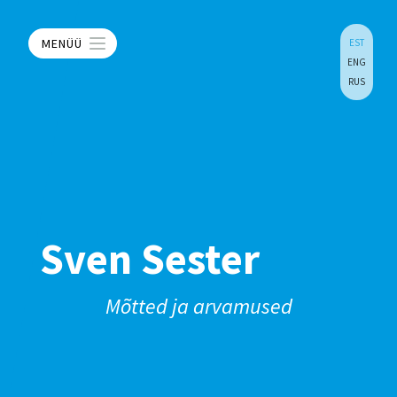
MENÜÜ
EST
ENG
RUS
Sven Sester
Mõtted ja arvamused