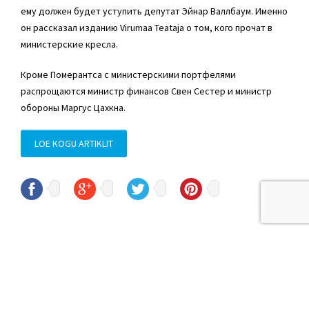
ему должен будет уступить депутат Эйнар Валлбаум. Именно
он рассказал изданию Virumaa Teataja о том, кого прочат в
министерские кресла.
Кроме Померантса с министерскими портфелями
распрощаются министр финансов Свен Сестер и министр
обороны Маргус Цахкна.
LOE KOGU ARTIKLIT