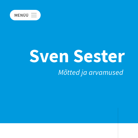
MENÜÜ
Sven Sester
Mõtted ja arvamused