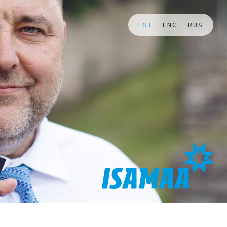
EST
ENG
RUS