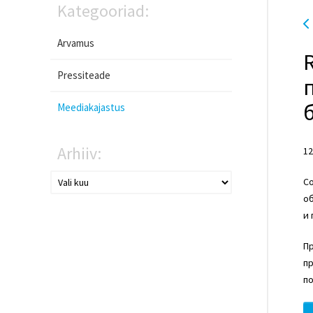
Kategooriad:
Arvamus
Pressiteade
Meediakajastus
Arhiiv:
12
Со
об
и 
Пр
пр
по