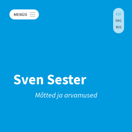
MENÜÜ
EST
ENG
RUS
Sven Sester
Mõtted ja arvamused