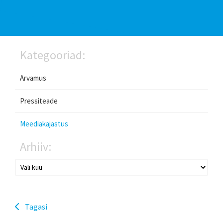
Kategooriad:
Arvamus
Pressiteade
Meediakajastus
Arhiiv:
Tagasi