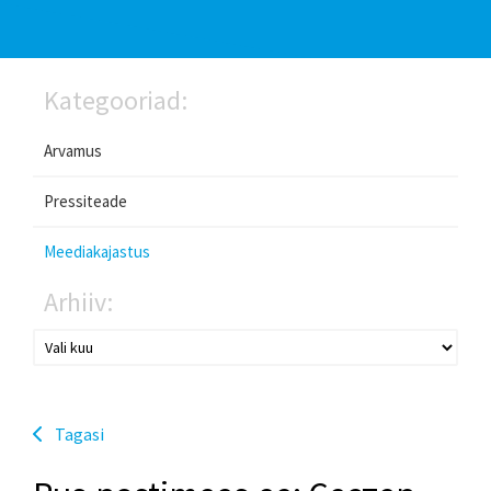
Kategooriad:
Arvamus
Pressiteade
Meediakajastus
Arhiiv:
Tagasi