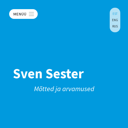
MENÜÜ
EST
ENG
RUS
Sven Sester
Mõtted ja arvamused