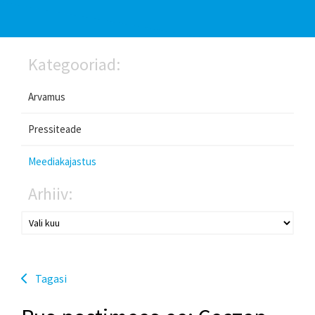
Kategooriad:
Arvamus
Pressiteade
Meediakajastus
Arhiiv:
Tagasi