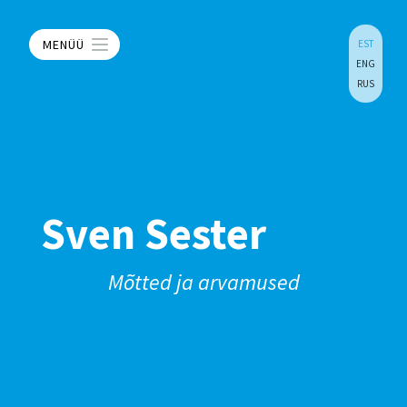
MENÜÜ
EST
ENG
RUS
Sven Sester
Mõtted ja arvamused