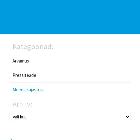
Kategooriad:
Arvamus
Pressiteade
Meediakajastus
Arhiiv: