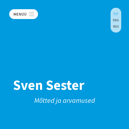
MENÜÜ
EST
ENG
RUS
Sven Sester
Mõtted ja arvamused