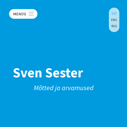
MENÜÜ
EST
ENG
RUS
Sven Sester
Mõtted ja arvamused