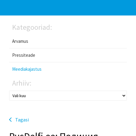
Kategooriad:
Arvamus
Pressiteade
Meediakajastus
Arhiiv:
Tagasi