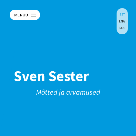
MENÜÜ
EST
ENG
RUS
Sven Sester
Mõtted ja arvamused