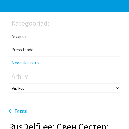
Kategooriad:
Arvamus
Pressiteade
Meediakajastus
Arhiiv:
Tagasi
RusDelfi.ee: Свен Сестер: