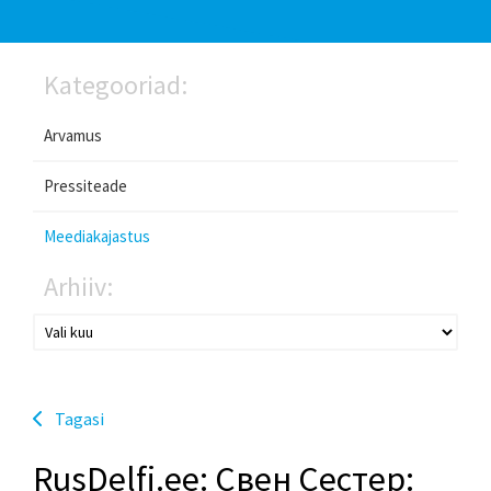
Kategooriad:
Arvamus
Pressiteade
Meediakajastus
Arhiiv:
Tagasi
RusDelfi.ee: Свен Сестер: