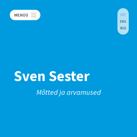
MENÜÜ
EST
ENG
RUS
Sven Sester
Mõtted ja arvamused