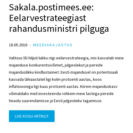
Sakala.postimees.ee:
Eelarvestrateegiast
rahandusministri pilguga
18.05.2016
MEEDIAKAJASTUS
Valitsus lõi hiljuti lukku riigi eelarvestrateegia, mis kasvatab meie
majanduse konkurentsivõimet, julgeolekut ja perede
majanduslikku kindlustunnet. Eesti majandusel on potentsiaali
kasvada lähiaastatel ligi kolm protsenti aastas, koos
inflatsiooniga ligi kuus protsenti aastas. Kiirem majanduskasv
võimaldaks meil investeerida rohkem meie lastega perede
heaolu suurendamisse ja Eesti julgeoleku tagamisse.
LOE KOGU ARTIKLIT