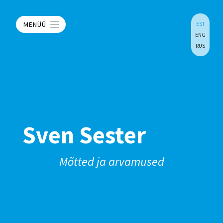
MENÜÜ
EST
ENG
RUS
Sven Sester
Mõtted ja arvamused