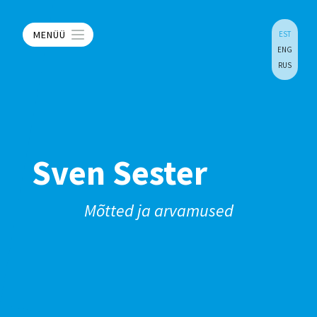
MENÜÜ
EST
ENG
RUS
Sven Sester
Mõtted ja arvamused