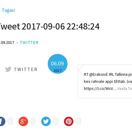
Tagasi
Tweet 2017-09-06 22:48:24
.09.2017
TWITTER
06.09
TWITTER
2017
RT @Erakond: IRL Tallinna pi
kes rahvale appi tõttab. (v
https://t.co/WsV…
Vaata Tw