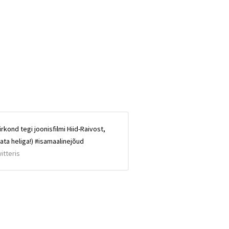
irkond tegi joonisfilmi Hiid-Raivost,
aata heliga!) #isamaalinejõud
itteris