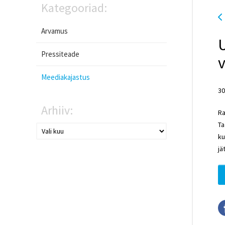
Kategooriad:
Arvamus
U
Pressiteade
v
Meediakajastus
30
Arhiiv:
Ra
Ta
ku
jä