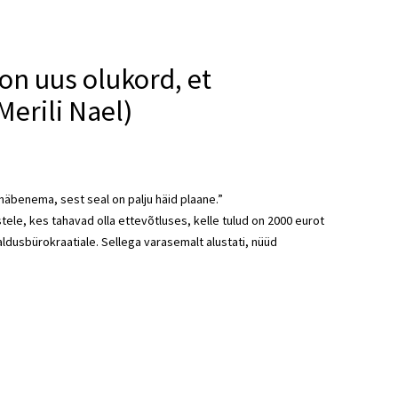
 on uus olukord, et
erili Nael)
häbenema, sest seal on palju häid plaane.”
tele, kes tahavad olla ettevõtluses, kelle tulud on 2000 eurot
ldusbürokraatiale. Sellega varasemalt alustati, nüüd