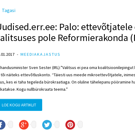
Tagasi
udised.err.ee: Palo: ettevõtjatele
alitsuses pole Reformierakonda (M
.01.2017
MEEDIAKAJASTUS
handusminister Sven Sester (IRL):”Valitsus ei pea oma koalitsioonilepingut 
 tõi näiteks ettevõtluskonto. “Täiesti uus meede mikroettevõtjatele, inimes
us, kes ei taha tegeleda bürokraatiaga. On oluline tähelepanu pööramine ha
tkatakse. Kogu nullbürokraata teema.”
LOE KOGU ARTIKLIT