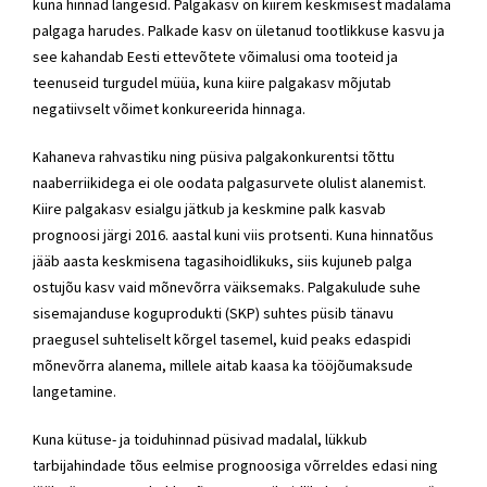
kuna hinnad langesid. Palgakasv on kiirem keskmisest madalama
palgaga harudes. Palkade kasv on ületanud tootlikkuse kasvu ja
see kahandab Eesti ettevõtete võimalusi oma tooteid ja
teenuseid turgudel müüa, kuna kiire palgakasv mõjutab
negatiivselt võimet konkureerida hinnaga.
Kahaneva rahvastiku ning püsiva palgakonkurentsi tõttu
naaberriikidega ei ole oodata palgasurvete olulist alanemist.
Kiire palgakasv esialgu jätkub ja keskmine palk kasvab
prognoosi järgi 2016. aastal kuni viis protsenti. Kuna hinnatõus
jääb aasta keskmisena tagasihoidlikuks, siis kujuneb palga
ostujõu kasv vaid mõnevõrra väiksemaks. Palgakulude suhe
sisemajanduse koguprodukti (SKP) suhtes püsib tänavu
praegusel suhteliselt kõrgel tasemel, kuid peaks edaspidi
mõnevõrra alanema, millele aitab kaasa ka tööjõumaksude
langetamine.
Kuna kütuse- ja toiduhinnad püsivad madalal, lükkub
tarbijahindade tõus eelmise prognoosiga võrreldes edasi ning