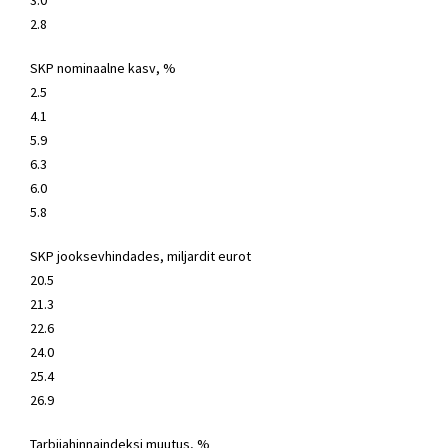
3.0
2.8
SKP nominaalne kasv, %
2.5
4.1
5.9
6.3
6.0
5.8
SKP jooksevhindades, miljardit eurot
20.5
21.3
22.6
24.0
25.4
26.9
Tarbijahinnaindeksi muutus, %