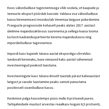
Koos välisnõudluse tugevnemisega võib oodata, et kaupade ja
teenuste eksport pöördub kasvule. Valdava osa välisnõudluse
kasvu kiirenemisest moodustab Venemaa languse pidurdumine.
Praeguste prognooside kohaselt peaks alates 2017. aastast
üleilmne majandusaktiivsus suurenema ja sellega kaasa tooma
ka Eesti kaubanduspartnerite kiirema majanduskasvu ning
impordinõudluse tugevnemise.
Impordi kasv kujuneb tänavu aastal ekspordiga võrreldes
tunduvalt kiiremaks, kuna viimased kaks aastat vähenenud
investeeringud peaksid taastuma.
Investeeringute kasv tänavu ilmselt taastub pärast kaheaastast
langust ja varude taastamine peaks samuti panustama
positiivselt sisenõudluse kasvu.
Keskmise palga kasvutempo püsis mullu 6 protsendi juures.
Tarbijahindade muutust arvestav reaalkasv koguni 6,5 protsenti,