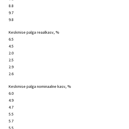
8.8
9.7
9.8
Keskmise palga reaalkasv, %
6.5
4.5
2.0
2.5
2.9
2.6
Keskmise palga nominaalne kasv, %
6.0
4.9
4.7
5.5
5.7
5.5