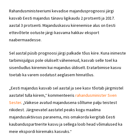
Rahandusministeeriumi kevadise majandusprognoosi järgi
kasvab Eesti majandus tänavu ligikaudu 2 protsenti ja 2017.
aastal 3 protsenti. Majanduskasvu kiirenemise alus on Eesti
ettevõtete ootuste järgi kasvama hakkav eksport
naabermaadesse.
Sel aastal püsib prognoosi järgi palkade tõus kiire. Kuna inimeste
tarbimisjulgus pole oluliselt vähenenud, kasvab selle toel ka
sisenõudlus kiiremini kui majandus üldiselt. Eratarbimise kasvu
toetab ka varem oodatust aeglasem hinnatõus.
„Eesti majandus kasvab sel aastal ja see kasv tõotab järgmistel
aastatel tulla kiirem,“ kommenteeris
rahandusminister Sven
Sester
. „Väikese avatud majandusena sõltume palju teistest
riikidest. Järgnevatel aastatel peaks kogu maailma
majandusaktiivsus paranema, mis omakorda kergitab Eesti
kaubanduspartnerite kasvu ja sellega loob head võimalused ka
meie ekspordi kiiremaks kasvuks.“