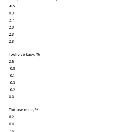
-0.5
0.3
2.7
2.9
2.8
2.8
Tööhõive kasv, %
2.6
-0.9
-0.1
-0.3
-0.2
0.0
Töötuse määr, %
6.2
6.6
7.6