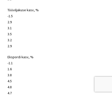
Tööviljakuse kasv, %
-1.5
2.9
3.1
3.5
3.2
2.9
Ekspordi kasv, %
-1.1
1.6
3.8
4.5
4.8
4.7
Eratarbimise kasv, %
4.8