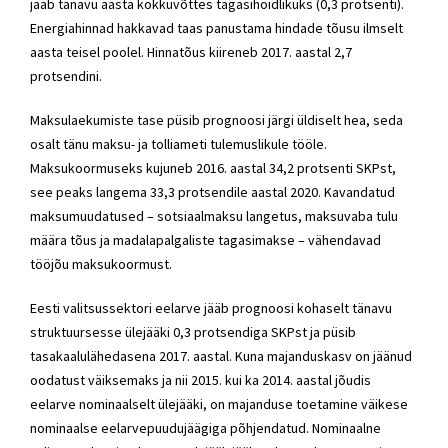
jääb tänavu aasta kokkuvõttes tagasihoidlikuks (0,3 protsenti).
Energiahinnad hakkavad taas panustama hindade tõusu ilmselt
aasta teisel poolel. Hinnatõus kiireneb 2017. aastal 2,7
protsendini.
Maksulaekumiste tase püsib prognoosi järgi üldiselt hea, seda
osalt tänu maksu- ja tolliameti tulemuslikule tööle.
Maksukoormuseks kujuneb 2016. aastal 34,2 protsenti SKPst,
see peaks langema 33,3 protsendile aastal 2020. Kavandatud
maksumuudatused – sotsiaalmaksu langetus, maksuvaba tulu
määra tõus ja madalapalgaliste tagasimakse – vähendavad
tööjõu maksukoormust.
Eesti valitsussektori eelarve jääb prognoosi kohaselt tänavu
struktuursesse ülejääki 0,3 protsendiga SKPst ja püsib
tasakaalulähedasena 2017. aastal. Kuna majanduskasv on jäänud
oodatust väiksemaks ja nii 2015. kui ka 2014. aastal jõudis
eelarve nominaalselt ülejääki, on majanduse toetamine väikese
nominaalse eelarvepuudujäägiga põhjendatud. Nominaalne