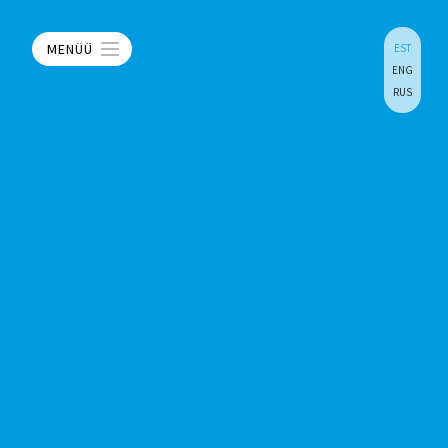
MENÜÜ
EST
ENG
RUS