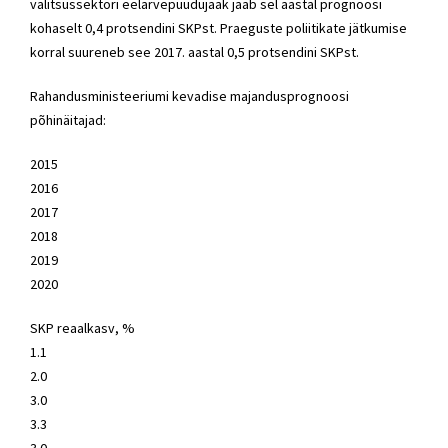
valitsussektori eelarvepuudujääk jääb sel aastal prognoosi
kohaselt 0,4 protsendini SKPst. Praeguste poliitikate jätkumise
korral suureneb see 2017. aastal 0,5 protsendini SKPst.
Rahandusministeeriumi kevadise majandusprognoosi
põhinäitajad:
2015
2016
2017
2018
2019
2020
SKP reaalkasv, %
1.1
2.0
3.0
3.3