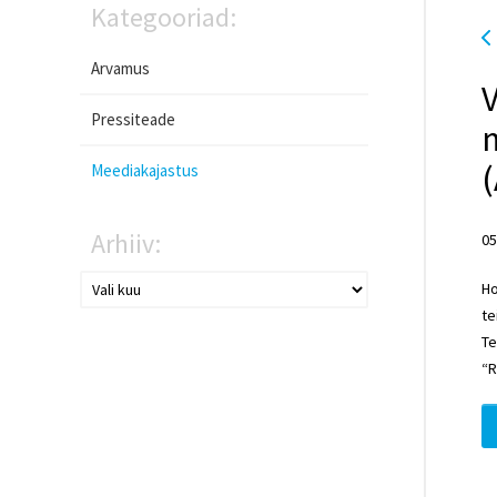
Kategooriad:
Arvamus
Pressiteade
m
(
Meediakajastus
Arhiiv:
05
Ho
te
Te
“R