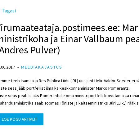
Tagasi
Virumaateataja.postimees.ee: Ma
inistrikoha ja Einar Vallbaum pe
Andres Pulver)
.06.2017
MEEDIAKAJASTUS
mme teeb Isamaa ja Res Publica Liidu (IRL) uus juht Helir-Valdor Seeder er
iste seas jääb portfellist ilma ka keskkonnaminister Marko Pomerants.
iste seas peab lisaks Pomerantsile oma ministriportfelli loovutama ka rah
ahandusministriks saab Toomas Tõniste ja kaitseministriks Jüri Luik,” rääkis
LOE KOGU ARTIKLIT