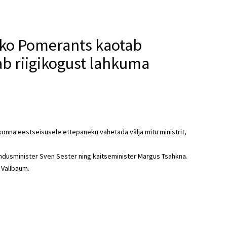
rko Pomerants kaotab
ab riigikogust lahkuma
akonna eestseisusele ettepaneku vahetada välja mitu ministrit,
andusminister Sven Sester ning kaitseminister Margus Tsahkna.
 Vallbaum.