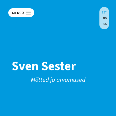
MENÜÜ
EST
ENG
RUS
Sven Sester
Mõtted ja arvamused