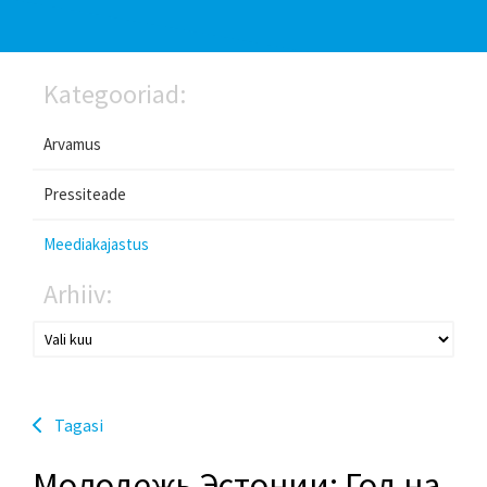
Kategooriad:
Arvamus
Pressiteade
Meediakajastus
Arhiiv:
Tagasi
Молодежь Эстонии: Год на