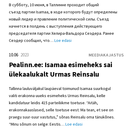
В субботу, 10 июня, в Таллинне проходит общий
съезд партии Isamaa, в ходе которого будут определены
новый лидер и правление политической силы. Съезд
начнется в полдень с выступления действующего
председателя партии Хелира-Вальдора Сеэдера. Ранее
Сеэдер сообщил, что…
Loe edasi
10.06
2023
MEEDIAKAJASTUS
Pealinn.ee: Isamaa esimeheks sai
ülekaalukalt Urmas Reinsalu
Tallinna lauluväljakul laupäeval toimunud Isamaa suurkogul
valiti erakonna uueks esimeheks Urmas Reinsalu, kelle
kandidatuur leidis 415 parteiliikme toetuse. “Aitäh,
erakonnakaaslased, selle toetuse eest. Ma tean, et see on
praegu suur-suur vastutus,” sõnas Reinsalu oma tänukõnes.
“Minu sõnum on selge: Eestis…
Loe edasi