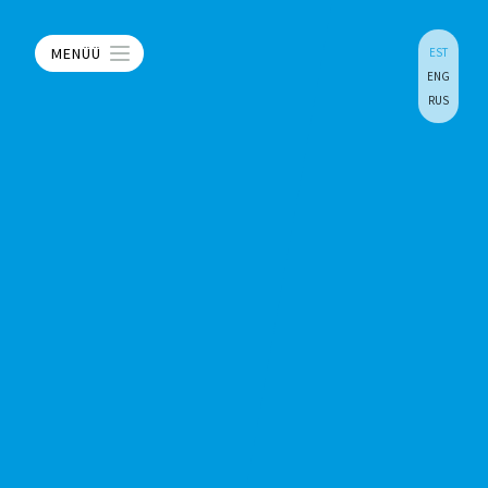
MENÜÜ
EST
ENG
RUS