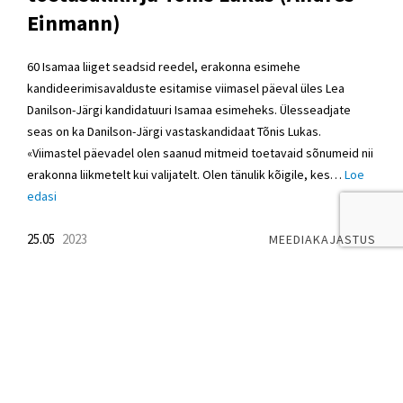
Einmann)
60 Isamaa liiget seadsid reedel, erakonna esimehe
kandideerimisavalduste esitamise viimasel päeval üles Lea
Danilson-Järgi kandidatuuri Isamaa esimeheks. Ülesseadjate
seas on ka Danilson-Järgi vastaskandidaat Tõnis Lukas.
«Viimastel päevadel olen saanud mitmeid toetavaid sõnumeid nii
erakonna liikmetelt kui valijatelt. Olen tänulik kõigile, kes…
Loe
edasi
25.05
2023
MEEDIAKAJASTUS
Estonskii Ekspress: Как Эстония
оказалась в долгах?
ГЛАВНОЕ ФИНАНСЫ Много лет подряд политики убеждали
нас, что с госфинансами в Эстонии все в порядке. Однако
теперь правительство обещает сократить расходы и