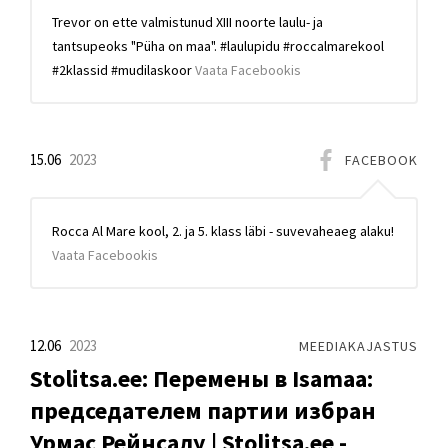
Trevor on ette valmistunud XIII noorte laulu- ja
tantsupeoks "Püha on maa". #laulupidu #roccalmarekool
#2klassid #mudilaskoor
Vaata Facebookis
15.06
2023
FACEBOOK
Rocca Al Mare kool, 2. ja 5. klass läbi - suvevaheaeg alaku!
Vaata Facebookis
12.06
2023
MEEDIAKAJASTUS
Stolitsa.ee: Перемены в Isamaa:
председателем партии избран
Урмас Рейнсалу | Stolitsa.ee -