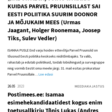
KUIDAS PARVEL PRUUNSILLAST SAI
EESTI POLIITIKA SUURIM DOONOR
JA MÕJUKAIM MEES (Urmas
Jaagant, Holger Roonemaa, Joosep
Tiks, Sulev Vedler)
ISAMAA PUSLE End varju hoidev ettevõtja Parvel Pruunsild on
tõusnud Eesti poliitika keskseks niiditõmbajaks. Ta valib,
rahastab ja edutab poliitikuid, toidab lobiühinguid ja survegruppe
ning vormib Eestit oma meele järgi. 31. mail esitas prokuratuur
Parvel Pruunsillale…
Loe edasi
26.05
2023
MEEDIAKAJASTUS
Postimees.ee: Isamaa
esimehekandidaatidest kogus enim
toetusallkirju Tõnis Lukas (Andres