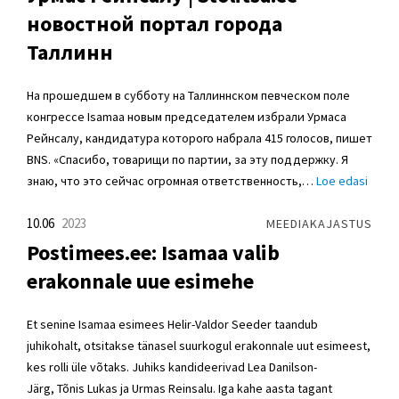
новостной портал города
Таллинн
На прошедшем в субботу на Таллиннском певческом поле
конгрессе Isamaa новым председателем избрали Урмаса
Рейнсалу, кандидатура которого набрала 415 голосов, пишет
BNS. «Спасибо, товарищи по партии, за эту поддержку. Я
знаю, что это сейчас огромная ответственность,…
Loe edasi
10.06
2023
MEEDIAKAJASTUS
Postimees.ee: Isamaa valib
erakonnale uue esimehe
Et senine Isamaa esimees Helir-Valdor Seeder taandub
juhikohalt, otsitakse tänasel suurkogul erakonnale uut esimeest,
kes rolli üle võtaks. Juhiks kandideerivad Lea Danilson-
Järg, Tõnis Lukas ja Urmas Reinsalu. Iga kahe aasta tagant