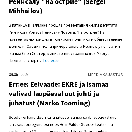
Рейнсалу "На острие" (Sergei
Mihhailov)
В пятницу в Таллинне прошла презентация книги депутата
Рийгикогу Урмаса Рейнсалу Noateral “На острие”. На
презентацию пришли в том числе политики и общественные
деятели. Среди них, например, коллега Рейнсалу по партии
Isamaa Свен Сестер, министр иностранных дел Маргус
Цахкна, эксперт…
Loe edasi
09.06
2023
MEEDIAKAJASTUS
Err.ee: Eelvaade: EKRE ja Isamaa
valivad laupäeval uut juhti ja
juhatust (Marko Tooming)
Seeder ei kandideeri ka juhatusse Isamaa saab laupäeval uue
juhi, sest praegune esimees Helir-Valdor Seeder teatas mai
keskel, et ta 10. juunil tagasi ei kandideeri. Seeder juhtis