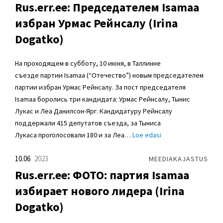
Rus.err.ee: Председателем Isamaa
избран Урмас Рейнсалу (Irina
Dogatko)
На проходящем в субботу, 10 июня, в Таллинне
съезде партии Isamaa (“Отечество”) новым председателем
партии избран Урмас Рейнсалу. За пост председателя
Isamaa боролись три кандидата: Урмас Рейнсалу, Тынис
Лукас и Леа Данилсон-Ярг. Кандидатуру Рейнсалу
поддержали 415 депутатов съезда, за Тыниса
Лукаса проголосовали 180 и за Леа…
Loe edasi
10.06
2023
MEEDIAKAJASTUS
Rus.err.ee: ФОТО: партия Isamaa
избирает нового лидера (Irina
Dogatko)