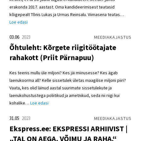
erakonda 2017. aastast. Oma kandideerimisest teatasid
kõigepealt Tõnis Lukas ja Urmas Reinsalu. Viimasena teatas…
Loe edasi
03.06
2023
MEEDIAKAJASTUS
Õhtuleht: Kõrgete riigitöötajate
rahakott (Priit Pärnapuu)
Kes teenis mullu üle miljoni? Kes jäi miinusesse? Kes ägab
laenukoorma all? Kelle sissetulek ületas maagilise miljoni piiri?
Vaata, kes olid läinud aastal suurimate sissetulekute ja
laenukohustustega poliitikud ja ametnikud, seda nii riigi kui
kohalike…
Loe edasi
31.05
2023
MEEDIAKAJASTUS
Ekspress.ee: EKSPRESSI ARHIIVIST |
„TAL ON AEGA, VÕIMU JA RAHA.“