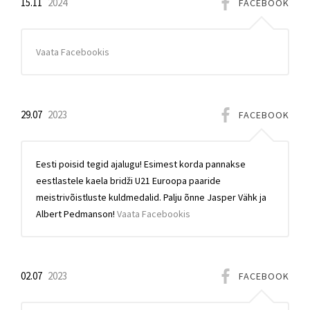
15.11
2024
FACEBOOK
Vaata Facebookis
29.07
2023
FACEBOOK
Eesti poisid tegid ajalugu! Esimest korda pannakse
eestlastele kaela bridži U21 Euroopa paaride
meistrivõistluste kuldmedalid. Palju õnne Jasper Vähk ja
Albert Pedmanson!
Vaata Facebookis
02.07
2023
FACEBOOK