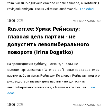
toimuval suurkogul valib erakond endale esimehe, aukohtu ning
revisjonikomisjoni. Lisaks valitakse laupäevasel…
Loe edasi
10.06
2023
MEEDIAKAJASTUS
Rus.err.ee: Урмас Рейнсалу:
главная цель партии - не
допустить леволиберального
поворота (Irina Dogatko)
На прошедшем в субботу, 10 июня, в Таллинне
съезде партии Isamaa (“Отечество”) новым председателем
партии избран Урмас Рейнсалу. По словам Рейнсалу, под его
руководством главная цель партии – не допустить
леволиберального поворота, а Isamaa – это лучшая…
Loe
edasi
10.06
2023
MEEDIAKAJASTUS