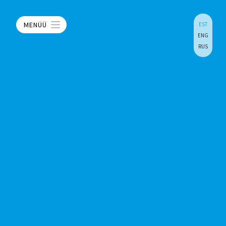
MENÜÜ
EST
ENG
RUS