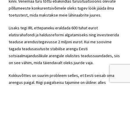
kinni. Venemaa turu tõttu ebakindlas turusituatsioonis olevate
põllumeeste konkurentsivõimele oleks tugev löök jääda ilma
toetustest, mida makstakse meie lähinaabrite juures.
Lisaks tegi IRL ettepaneku eraldada 600 tuhat eurot
elatisrahafondi ja haldusreformi algatamiseks ning investeerida
teaduse arendustegevusse 2 miljoni eurot. Kui me soovime
tagada teadusasutuste stabiilse arengu Eesti
sotsiaalmajanduslikule arengule olulistes teadussuundades, siis
on see vähim, mida täiendavalt oleks juurde vaja.
Kokkuvõttes on suurim probleem selles, et Eesti seisab oma
arengus paigal. Riigi paigalseisu tajumine on üldine: alles
möödunud nädalal viitas sellel riigikontrolör, seda tunnetatakse
erasektoris, seda näeme võrdluses lõunanaabrite Läti ja
Leeduga. Meie tänase arengutaseme juures ei ole 1-2%
majanduskasv see, millega jõuaksime järgi naaberriikidele teisel
Läänemere kaldal. Eestil peab olema oma lugu ja oma eesmärk.
Lihtne ümberjagamine ja toetuste pidev suurendamine ei saa