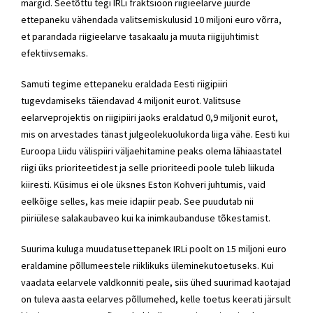
märgid. Seetõttu tegi IRLi fraktsioon riigieelarve juurde
ettepaneku vähendada valitsemiskulusid 10 miljoni euro võrra,
et parandada riigieelarve tasakaalu ja muuta riigijuhtimist
efektiivsemaks.
Samuti tegime ettepaneku eraldada Eesti riigipiiri
tugevdamiseks täiendavad 4 miljonit eurot. Valitsuse
eelarveprojektis on riigipiiri jaoks eraldatud 0,9 miljonit eurot,
mis on arvestades tänast julgeolekuolukorda liiga vähe. Eesti kui
Euroopa Liidu välispiiri väljaehitamine peaks olema lähiaastatel
riigi üks prioriteetidest ja selle prioriteedi poole tuleb liikuda
kiiresti. Küsimus ei ole üksnes Eston Kohveri juhtumis, vaid
eelkõige selles, kas meie idapiir peab. See puudutab nii
piiriülese salakaubaveo kui ka inimkaubanduse tõkestamist.
Suurima kuluga muudatusettepanek IRLi poolt on 15 miljoni euro
eraldamine põllumeestele riiklikuks üleminekutoetuseks. Kui
vaadata eelarvele valdkonniti peale, siis ühed suurimad kaotajad
on tuleva aasta eelarves põllumehed, kelle toetus keerati järsult