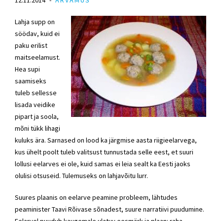
Lahja supp on
söödav, kuid ei
paku erilist
maitseelamust.
Hea supi
saamiseks
tuleb sellesse
lisada veidike
pipart ja soola,
mõni tükk lihagi
kuluks ära. Sarnased on lood ka järgmise aasta riigieelarvega,
kus ühelt poolt tuleb valitsust tunnustada selle eest, et suuri
lollusi eelarves ei ole, kuid samas ei leia sealt ka Eesti jaoks
olulisi otsuseid. Tulemuseks on lahjavõitu lurr.
Suures plaanis on eelarve peamine probleem, lähtudes
peaminister Taavi Rõivase sõnadest, suure narratiivi puudumine.
Eelarvel puudub kaugemale ulatuv eesmärk ja plaan: raha