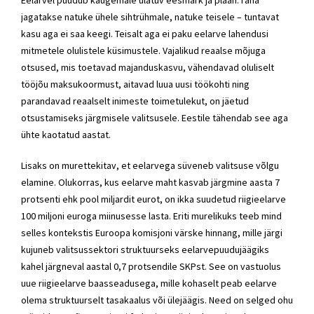
jagatakse natuke ühele sihtrühmale, natuke teisele – tuntavat
kasu aga ei saa keegi. Teisalt aga ei paku eelarve lahendusi
mitmetele olulistele küsimustele. Vajalikud reaalse mõjuga
otsused, mis toetavad majanduskasvu, vähendavad oluliselt
tööjõu maksukoormust, aitavad luua uusi töökohti ning
parandavad reaalselt inimeste toimetulekut, on jäetud
otsustamiseks järgmisele valitsusele. Eestile tähendab see aga
ühte kaotatud aastat.
Lisaks on murettekitav, et eelarvega süveneb valitsuse võlgu
elamine. Olukorras, kus eelarve maht kasvab järgmine aasta 7
protsenti ehk pool miljardit eurot, on ikka suudetud riigieelarve
100 miljoni euroga miinusesse lasta. Eriti murelikuks teeb mind
selles kontekstis Euroopa komisjoni värske hinnang, mille järgi
kujuneb valitsussektori struktuurseks eelarvepuudujäägiks
kahel järgneval aastal 0,7 protsendile SKPst. See on vastuolus
uue riigieelarve baasseadusega, mille kohaselt peab eelarve
olema struktuurselt tasakaalus või ülejäägis. Need on selged ohu