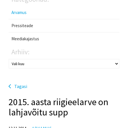
Arvamus
Pressiteade
Meediakajastus
Arhiiv:
Tagasi
2015. aasta riigieelarve on
lahjavõitu supp
12.11.2014
ARVAMUS