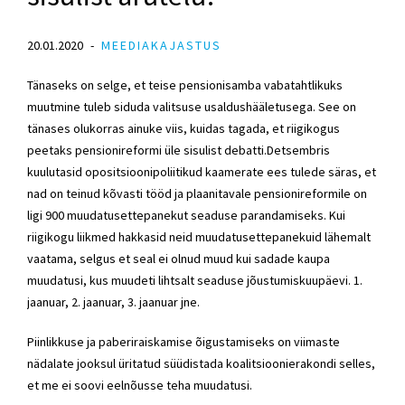
20.01.2020
MEEDIAKAJASTUS
Tänaseks on selge, et teise pensionisamba vabatahtlikuks
muutmine tuleb siduda valitsuse usaldushääletusega. See on
tänases olukorras ainuke viis, kuidas tagada, et riigikogus
peetaks pensionireformi üle sisulist debatti.Detsembris
kuulutasid opositsioonipoliitikud kaamerate ees tulede säras, et
nad on teinud kõvasti tööd ja plaanitavale pensionireformile on
ligi 900 muudatusettepanekut seaduse parandamiseks. Kui
riigikogu liikmed hakkasid neid muudatusettepanekuid lähemalt
vaatama, selgus et seal ei olnud muud kui sadade kaupa
muudatusi, kus muudeti lihtsalt seaduse jõustumiskuupäevi. 1.
jaanuar, 2. jaanuar, 3. jaanuar jne.
Piinlikkuse ja paberiraiskamise õigustamiseks on viimaste
nädalate jooksul üritatud süüdistada koalitsioonierakondi selles,
et me ei soovi eelnõusse teha muudatusi.