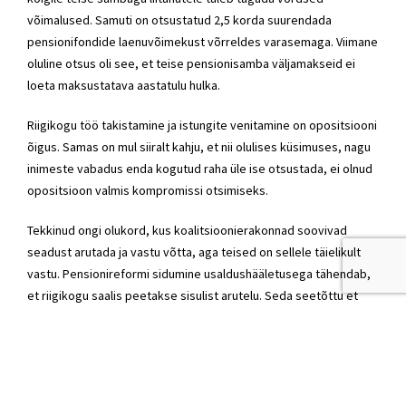
võimalused. Samuti on otsustatud 2,5 korda suurendada
pensionifondide laenuvõimekust võrreldes varasemaga. Viimane
oluline otsus oli see, et teise pensionisamba väljamakseid ei
loeta maksustatava aastatulu hulka.
Riigikogu töö takistamine ja istungite venitamine on opositsiooni
õigus. Samas on mul siiralt kahju, et nii olulises küsimuses, nagu
inimeste vabadus enda kogutud raha üle ise otsustada, ei olnud
opositsioon valmis kompromissi otsimiseks.
Tekkinud ongi olukord, kus koalitsioonierakonnad soovivad
seadust arutada ja vastu võtta, aga teised on sellele täielikult
vastu. Pensionireformi sidumine usaldushääletusega tähendab,
et riigikogu saalis peetakse sisulist arutelu. Seda seetõttu et
valitsust esindav minister saab vastata riigikogu liikmetele
küsimustele ja ettepanekutele. Tekibki olukord, kus koalitsiooni
vastumeede opositsiooni katsetele riigikogu tööd takistada
tagab reaalse debati meie pensionisüsteemi tuleviku üle.