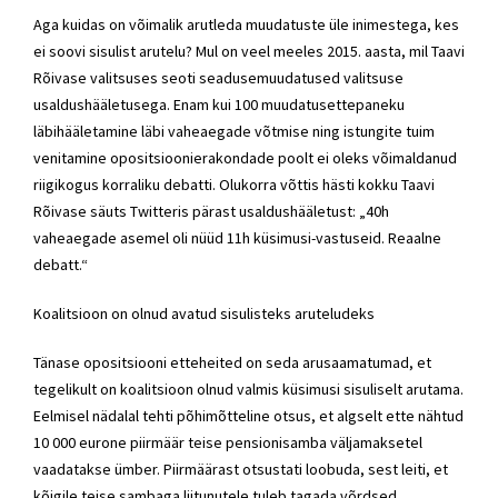
Aga kuidas on võimalik arutleda muudatuste üle inimestega, kes
ei soovi sisulist arutelu? Mul on veel meeles 2015. aasta, mil Taavi
Rõivase valitsuses seoti seadusemuudatused valitsuse
usaldushääletusega. Enam kui 100 muudatusettepaneku
läbihääletamine läbi vaheaegade võtmise ning istungite tuim
venitamine opositsioonierakondade poolt ei oleks võimaldanud
riigikogus korraliku debatti. Olukorra võttis hästi kokku Taavi
Rõivase säuts Twitteris pärast usaldushääletust: „40h
vaheaegade asemel oli nüüd 11h küsimusi-vastuseid. Reaalne
debatt.“
Koalitsioon on olnud avatud sisulisteks aruteludeks
Tänase opositsiooni etteheited on seda arusaamatumad, et
tegelikult on koalitsioon olnud valmis küsimusi sisuliselt arutama.
Eelmisel nädalal tehti põhimõtteline otsus, et algselt ette nähtud
10 000 eurone piirmäär teise pensionisamba väljamaksetel
vaadatakse ümber. Piirmäärast otsustati loobuda, sest leiti, et
kõigile teise sambaga liitunutele tuleb tagada võrdsed