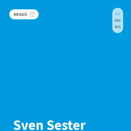
MENÜÜ
EST
ENG
RUS
Sven Sester