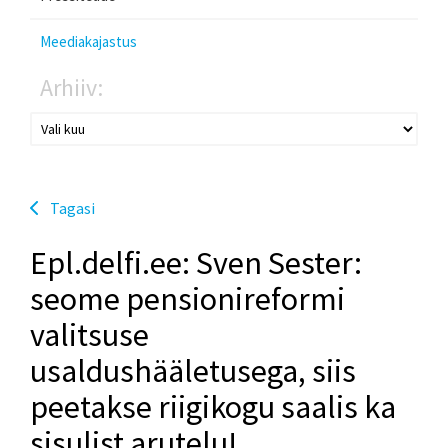
Meediakajastus
Arhiiv:
Tagasi
Epl.delfi.ee: Sven Sester:
seome pensionireformi
valitsuse
usaldushääletusega, siis
peetakse riigikogu saalis ka
sisulist arutelu!