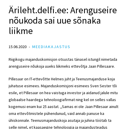
Ärileht.delfi.ee: Arenguseire
nõukoda sai uue sõnaka
liikme
15.06.2020
MEEDIAKAJASTUS
Riigikogu majanduskomisjon otsustas tänasel istungil nimetada
arenguseire nõukoja uueks liikmeks ettevõtja Jaan Pillesaare.
Pillesaar on IT-ettevõtte Helmes juht ja Teenusmajanduse koja
juhatuse esimees. Majanduskomisjoni esimees Sven Sester tõi
esile, et Pillesaar on hea vaistuga investor ja aidanud jalule mitu
globaalse haardega tehnoloogiafirmat ning kel on selles vallas
kogemusi enam kui 25 aastat. „Samas ei ole Jaan Pillesaar ainult
oma ettevõtmistele pühendunud, vaid annab panuse ka
ühiskonnale. Teenusmajanduskoja asutaja ja juhina töötab ta
selle nimel, et kaasaegne tehnoloogia ja majandusteadus