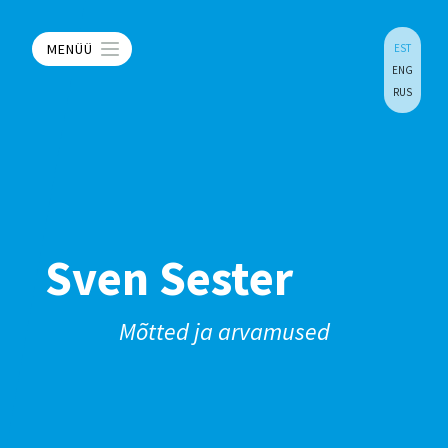
MENÜÜ
EST
ENG
RUS
Sven Sester
Mõtted ja arvamused