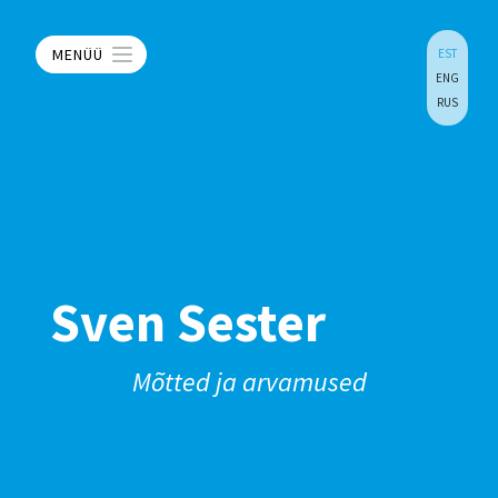
MENÜÜ
EST
ENG
RUS
Sven Sester
Mõtted ja arvamused