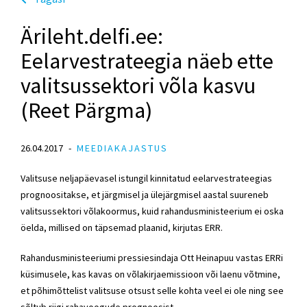
Ärileht.delfi.ee:
Eelarvestrateegia näeb ette
valitsussektori võla kasvu
(Reet Pärgma)
26.04.2017
MEEDIAKAJASTUS
Valitsuse neljapäevasel istungil kinnitatud eelarvestrateegias
prognoositakse, et järgmisel ja ülejärgmisel aastal suureneb
valitsussektori võlakoormus, kuid rahandusministeerium ei oska
öelda, millised on täpsemad plaanid, kirjutas ERR.
Rahandusministeeriumi pressiesindaja Ott Heinapuu vastas ERRi
küsimusele, kas kavas on võlakirjaemissioon või laenu võtmine,
et põhimõttelist valitsuse otsust selle kohta veel ei ole ning see
sõltub riigi rahavoogude prognoosist.