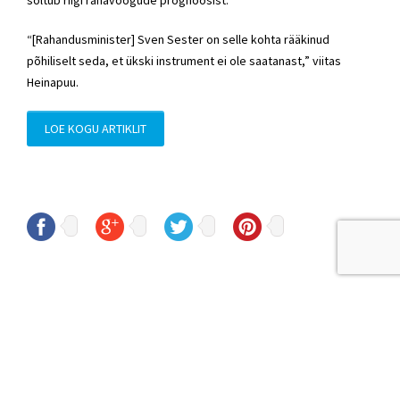
“[Rahandusminister] Sven Sester on selle kohta rääkinud
põhiliselt seda, et ükski instrument ei ole saatanast,” viitas
Heinapuu.
LOE KOGU ARTIKLIT
© Sven Sester
sven.sester@riigikogu.ee