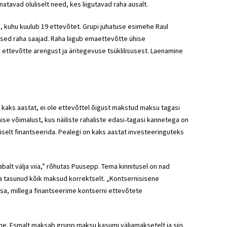
tavad oluliselt need, kes liigutavad raha ausalt.
 kuhu kuulub 19 ettevõtet. Grupi juhatuse esimehe Raul
ised raha saajad. Raha liigub emaettevõtte ühise
d ettevõtte arengust ja äritegevuse tsüklilisusest. Laenamine
is kaks aastat, ei ole ettevõttel õigust makstud maksu tagasi
ise võimalust, kus näiliste rahaliste edasi-tagasi kannetega on
aliselt finantseerida. Pealegi on kaks aastat investeeringuteks
alt välja viia,” rõhutas Puusepp. Tema kinnitusel on nad
ja tasunud kõik maksud korrektselt. „Kontsernisisene
sa, millega finantseerime kontserni ettevõtete
e. Esmalt maksab grupp maksu kasumi väljamaksetelt ja siis