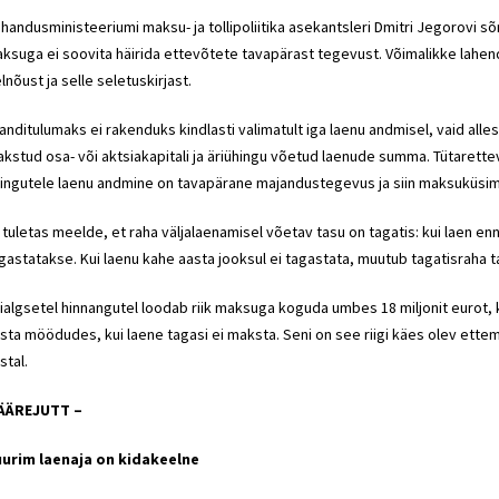
handusministeeriumi maksu- ja tollipoliitika asekantsleri Dmitri Jegorovi s
ksuga ei soovita häirida ettevõtete tavapärast tegevust. Võimalikke lahen
lnõust ja selle seletuskirjast.
anditulumaks ei rakenduks kindlasti valimatult iga laenu andmisel, vaid alle
kstud osa- või aktsiakapitali ja äriühingu võetud laenude summa. Tütarettev
ingutele laenu andmine on tavapärane majandustegevus ja siin maksuküsimus
 tuletas meelde, et raha väljalaenamisel võetav tasu on tagatis: kui laen
gastatakse. Kui laenu kahe aasta jooksul ei tagastata, muutub tagatisraha 
ialgsetel hinnangutel loodab riik maksuga koguda umbes 18 miljonit eurot, k
sta möödudes, kui laene tagasi ei maksta. Seni on see riigi käes olev ettema
stal.
 ÄÄREJUTT –
urim laenaja on kidakeelne