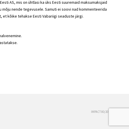
S Eesti AS, mis on ühtlasi ka üks Eesti suuremaid maksumaksjaid
maksu mõju nende tegevusele. Samuti ei soovi nad kommenteerida
 et kõike tehakse Eesti Vabariigi seaduste järgi.
 halvenemine.
astatakse.
IMPACT 80/20