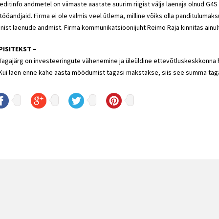
editinfo andmetel on viimaste aastate suurim riigist välja laenaja olnud G4
 tööandjaid. Firma ei ole valmis veel ütlema, milline võiks olla panditulu
nist laenude andmist. Firma kommunikatsioonijuht Reimo Raja kinnitas ainult,
PISITEKST –
Tagajärg on investeeringute vähenemine ja üleüldine ettevõtluskeskkonna
Kui laen enne kahe aasta möödumist tagasi makstakse, siis see summa tag