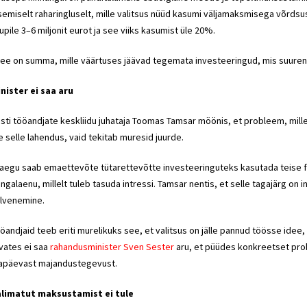
semiselt raharingluselt, mille valitsus nüüd kasumi väljamaksmisega võrd
upile 3–6 miljonit eurot ja see viiks kasumist üle 20%.
ee on summa, mille väärtuses jäävad tegemata investeeringud, mis suurenda
nister ei saa aru
sti tööandjate keskliidu juhataja Toomas Tamsar möönis, et probleem, mill
e selle lahendus, vaid tekitab muresid juurde.
aegu saab emaettevõte tütarettevõtte investeeringuteks kasutada teise 
ngalaenu, millelt tuleb tasuda intressi. Tamsar nentis, et selle tagajärg o
lvenemine.
öandjaid teeb eriti murelikuks see, et valitsus on jälle pannud töösse ide
vates ei saa
rahandusminister Sven Sester
aru, et püüdes konkreetset pro
apäevast majandustegevust.
limatut maksustamist ei tule