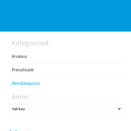
Kategooriad:
Arvamus
Pressiteade
Meediakajastus
Arhiiv: