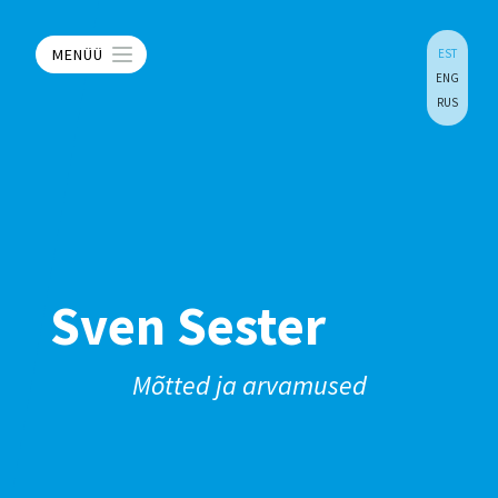
MENÜÜ
EST
ENG
RUS
Sven Sester
Mõtted ja arvamused