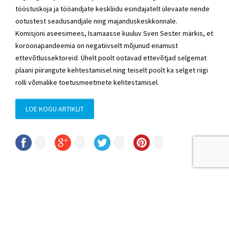
tööstuskoja ja tööandjate keskliidu esindajatelt ülevaate nende
ootustest seadusandjale ning majanduskeskkonnale.
Komisjoni aseesimees, Isamaasse kuuluv Sven Sester märkis, et
koroonapandeemia on negatiivselt mõjunud enamust
ettevõtlussektoreid. Ühelt poolt ootavad ettevõtjad selgemat
plaani piirangute kehtestamisel ning teiselt poolt ka selget riigi
rolli võimalike toetusmeetmete kehtestamisel.
LOE KOGU ARTIKLIT