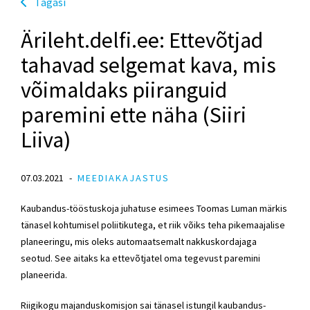
Tagasi
Ärileht.delfi.ee: Ettevõtjad
tahavad selgemat kava, mis
võimaldaks piiranguid
paremini ette näha (Siiri
Liiva)
07.03.2021
MEEDIAKAJASTUS
Kaubandus-tööstuskoja juhatuse esimees Toomas Luman märkis
tänasel kohtumisel poliitikutega, et riik võiks teha pikemaajalise
planeeringu, mis oleks automaatsemalt nakkuskordajaga
seotud. See aitaks ka ettevõtjatel oma tegevust paremini
planeerida.
Riigikogu majanduskomisjon sai tänasel istungil kaubandus-