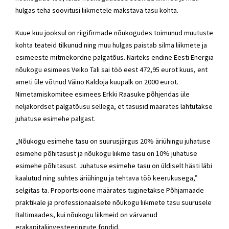
hulgas teha soovitusi liikmetele makstava tasu kohta.
Kuue kuu jooksul on riigifirmade nõukogudes toimunud muutuste
kohta teateid tilkunud ning muu hulgas paistab silma liikmete ja
esimeeste mitmekordne palgatõus. Näiteks endine Eesti Energia
nõukogu esimees Veiko Tali sai töö eest 472,95 eurot kuus, ent
ameti üle võtnud Väino Kaldoja kuupalk on 2000 eurot.
Nimetamiskomitee esimees Erkki Raasuke põhjendas üle
neljakordset palgatõusu sellega, et tasusid määrates lähtutakse
juhatuse esimehe palgast.
„Nõukogu esimehe tasu on suurusjärgus 20% äriühingu juhatuse
esimehe põhitasust ja nõukogu liikme tasu on 10% juhatuse
esimehe põhitasust. Juhatuse esimehe tasu on üldiselt hästi läbi
kaalutud ning suhtes äriühingu ja tehtava töö keerukusega,”
selgitas ta. Proportsioone määrates tuginetakse Põhjamaade
praktikale ja professionaalsete nõukogu liikmete tasu suurusele
Baltimaades, kui nõukogu liikmeid on värvanud
erakapitaliinvesteeringute fondid.