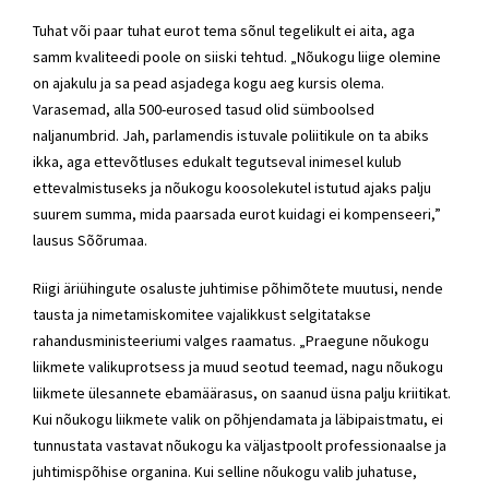
Tuhat või paar tuhat eurot tema sõnul tegelikult ei aita, aga
samm kvaliteedi poole on siiski tehtud. „Nõukogu liige olemine
on ajakulu ja sa pead asjadega kogu aeg kursis olema.
Varasemad, alla 500-eurosed tasud olid sümboolsed
naljanumbrid. Jah, parlamendis istuvale poliitikule on ta abiks
ikka, aga ettevõtluses edukalt tegutseval inimesel kulub
ettevalmistuseks ja nõukogu koosolekutel istutud ajaks palju
suurem summa, mida paarsada eurot kuidagi ei kompenseeri,”
lausus Sõõrumaa.
Riigi äriühingute osaluste juhtimise põhimõtete muutusi, nende
tausta ja nimetamiskomitee vajalikkust selgitatakse
rahandusministeeriumi valges raamatus. „Praegune nõukogu
liikmete valikuprotsess ja muud seotud teemad, nagu nõukogu
liikmete ülesannete ebamäärasus, on saanud üsna palju kriitikat.
Kui nõukogu liikmete valik on põhjendamata ja läbipaistmatu, ei
tunnustata vastavat nõukogu ka väljastpoolt professionaalse ja
juhtimispõhise organina. Kui selline nõukogu valib juhatuse,