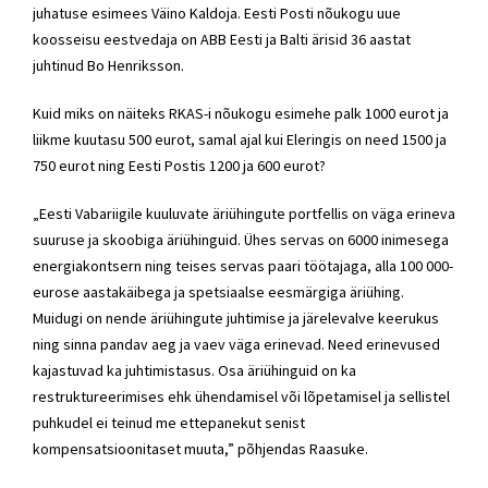
juhatuse esimees Väino Kaldoja. Eesti Posti nõukogu uue
koosseisu eestvedaja on ABB Eesti ja Balti ärisid 36 aastat
juhtinud Bo Henriksson.
Kuid miks on näiteks RKAS-i nõukogu esimehe palk 1000 eurot ja
liikme kuutasu 500 eurot, samal ajal kui Eleringis on need 1500 ja
750 eurot ning Eesti Postis 1200 ja 600 eurot?
„Eesti Vabariigile kuuluvate äriühingute portfellis on väga erineva
suuruse ja skoobiga äriühinguid. Ühes servas on 6000 inimesega
energiakontsern ning teises servas paari töötajaga, alla 100 000-
eurose aastakäibega ja spetsiaalse eesmärgiga äriühing.
Muidugi on nende äriühingute juhtimise ja järelevalve keerukus
ning sinna pandav aeg ja vaev väga erinevad. Need erinevused
kajastuvad ka juhtimistasus. Osa äriühinguid on ka
restruktureerimises ehk ühendamisel või lõpetamisel ja sellistel
puhkudel ei teinud me ettepanekut senist
kompensatsioonitaset muuta,” põhjendas Raasuke.