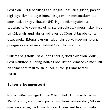
Eestis on 31 riigi osalusega äriühingut. Jaanuari alguses, pärast
riigikogu liikmete tagasikutsumist ja enne nimetamiskomitee
soovitusi, oli riigi valitavate äriühingute nõukogudes 137
töötajat, kelle kogutasu oli 43 915 eurot kuus. Nimetamiskomitee
on kõik äriühingud läbi käinud ja teinud 30 puhul tasude kohta
ettepaneku. Ettepaneku kinnitab äriühingut valitsev minister ja
praeguseks on otsused tehtud 15 äriühingu kohta.
Suurima palgatõusu said Eesti Energia, Nordic Aviation Groupi,
Eesti Raudtee ja Eleringi nõukogude liikmed. Viimase kolme puhul
on esimeeste tasu tõusnud 1500 euroni ja liikmete tasu 750
euroni.
Tohver ei kommenteeri
Nordica nõukogu liige Peeter Tohver, kelle kuutasu oli varem
354,71 eurot, ei soovinud palgatõusu kommenteerida. „Palka ei
määra nõukogu, vaid omanik. Need küsimused tuleb suunata