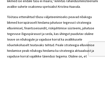
liikmed ise endale tasu ei määra,” kinnitas rahandusministeeriumi
avalike suhete osakonna spetsialist Kristina Haavala.
Töötasu ettenähtud tõusu väljateenimiseks peavad nõukogu
liikmed korrapäraselt hindama juhatuse tegevust strateegia
elluviimisel, finantsseisundit, riskijuhtimise süsteemi, juhatuse
tegevuse õiguspärasust ja seda, kas ühingut puudutav oluline
teave on nõukogule ja vajaduse korral ka avalikkusele
nõuetekohaselt teatavaks tehtud. Peale strateegia elluviimise
hindamise peab nõukogu hindama ka strateegia aktuaalsust ja
vajaduse korral vajalikke täiendusi tegema. Oluline on, et
nõukogu ainult ei jälgi ega kontrolli, vaid ka planeerib
süsteemselt ühingu pikaajalist tegevust.
-ÄÄREJUTT –
Idee tuli endise rahandusministri sulest
Nimetamiskomitee ideega tuli välja
endine
rahandusminister Sven Sester
. „Nimetamiskomitee