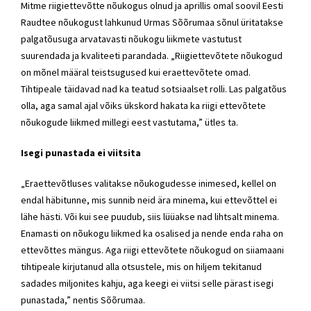
Mitme riigiettevõtte nõukogus olnud ja aprillis omal soovil Eesti
Raudtee nõukogust lahkunud Urmas Sõõrumaa sõnul üritatakse
palgatõusuga arvatavasti nõukogu liikmete vastutust
suurendada ja kvaliteeti parandada. „Riigiettevõtete nõukogud
on mõnel määral teistsugused kui eraettevõtete omad.
Tihtipeale täidavad nad ka teatud sotsiaalset rolli. Las palgatõus
olla, aga samal ajal võiks ükskord hakata ka riigi ettevõtete
nõukogude liikmed millegi eest vastutama,” ütles ta.
Isegi punastada ei viitsita
„Eraettevõtluses valitakse nõukogudesse inimesed, kellel on
endal häbitunne, mis sunnib neid ära minema, kui ettevõttel ei
lähe hästi. Või kui see puudub, siis lüüakse nad lihtsalt minema.
Enamasti on nõukogu liikmed ka osalised ja nende enda raha on
ettevõttes mängus. Aga riigi ettevõtete nõukogud on siiamaani
tihtipeale kirjutanud alla otsustele, mis on hiljem tekitanud
sadades miljonites kahju, aga keegi ei viitsi selle pärast isegi
punastada,” nentis Sõõrumaa.