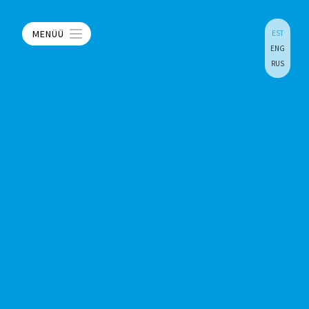
MENÜÜ
EST
ENG
RUS