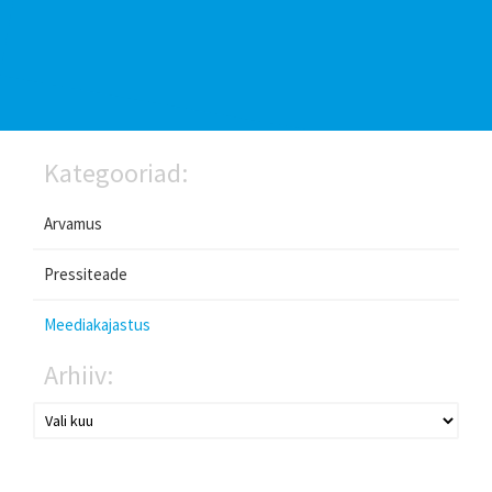
Kategooriad:
Arvamus
Pressiteade
Meediakajastus
Arhiiv: