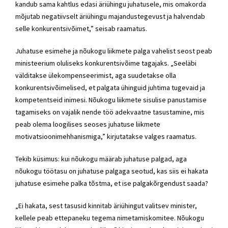
kandub sama kahtlus edasi äriühingu juhatusele, mis omakorda
mõjutab negatiivselt äriühingu majandustegevust ja halvendab
selle konkurentsivõimet,” seisab raamatus.
Juhatuse esimehe ja nõukogu liikmete palga vahelist seost peab
ministeerium oluliseks konkurentsivõime tagajaks. „Seeläbi
välditakse ülekompenseerimist, aga suudetakse olla
konkurentsivõimelised, et palgata ühinguid juhtima tugevaid ja
kompetentseid inimesi. Nõukogu liikmete sisulise panustamise
tagamiseks on vajalik nende töö adekvaatne tasustamine, mis
peab olema loogilises seoses juhatuse liikmete
motivatsioonimehhanismiga,” kirjutatakse valges raamatus.
Tekib küsimus: kui nõukogu määrab juhatuse palgad, aga
nõukogu töötasu on juhatuse palgaga seotud, kas siis ei hakata
juhatuse esimehe palka tõstma, et ise palgakõrgendust saada?
„Ei hakata, sest tasusid kinnitab äriühingut valitsev minister,
kellele peab ettepaneku tegema nimetamiskomitee. Nõukogu