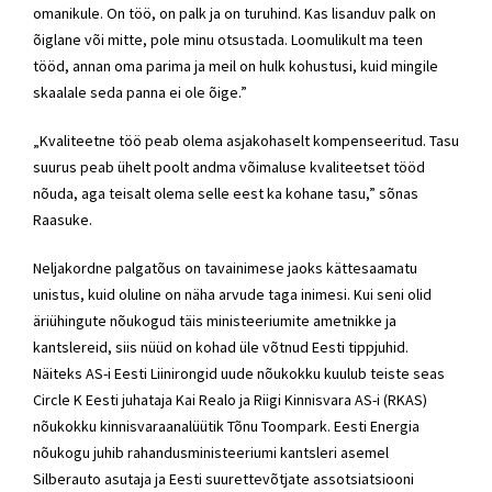
omanikule. On töö, on palk ja on turuhind. Kas lisanduv palk on
õiglane või mitte, pole minu otsustada. Loomulikult ma teen
tööd, annan oma parima ja meil on hulk kohustusi, kuid mingile
skaalale seda panna ei ole õige.”
„Kvaliteetne töö peab olema asjakohaselt kompenseeritud. Tasu
suurus peab ühelt poolt andma võimaluse kvaliteetset tööd
nõuda, aga teisalt olema selle eest ka kohane tasu,” sõnas
Raasuke.
Neljakordne palgatõus on tavainimese jaoks kättesaamatu
unistus, kuid oluline on näha arvude taga inimesi. Kui seni olid
äriühingute nõukogud täis ministeeriumite ametnikke ja
kantslereid, siis nüüd on kohad üle võtnud Eesti tippjuhid.
Näiteks AS-i Eesti Liinirongid uude nõukokku kuulub teiste seas
Circle K Eesti juhataja Kai Realo ja Riigi Kinnisvara AS-i (RKAS)
nõukokku kinnisvaraanalüütik Tõnu Toompark. Eesti Energia
nõukogu juhib rahandusministeeriumi kantsleri asemel
Silberauto asutaja ja Eesti suurettevõtjate assotsiatsiooni