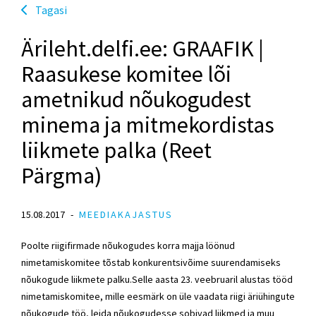
Tagasi
Ärileht.delfi.ee: GRAAFIK |
Raasukese komitee lõi
ametnikud nõukogudest
minema ja mitmekordistas
liikmete palka (Reet
Pärgma)
15.08.2017
MEEDIAKAJASTUS
Poolte riigifirmade nõukogudes korra majja löönud
nimetamiskomitee tõstab konkurentsivõime suurendamiseks
nõukogude liikmete palku.Selle aasta 23. veebruaril alustas tööd
nimetamiskomitee, mille eesmärk on üle vaadata riigi äriühingute
nõukogude töö, leida nõukogudesse sobivad liikmed ja muu