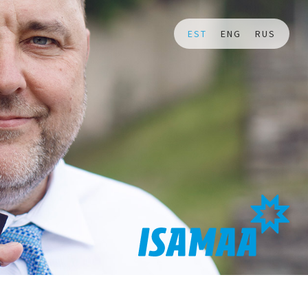
EST
ENG
RUS