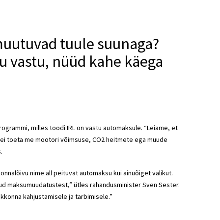
 muutuvad tuule suunaga?
su vastu, nüüd kahe käega
isprogrammi, milles toodi IRL on vastu automaksule. “Leiame, et
tu ei toeta me mootori võimsuse, CO2 heitmete ega muude
.
nnalõivu nime all peituvat automaksu kui ainuõiget valikut.
tud maksumuudatustest,” ütles rahandusminister Sven Sester.
konna kahjustamisele ja tarbimisele.”