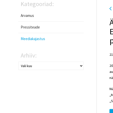
Kategooriad:
Arvamus
Ä
Pressiteade
E
Meediakajastus
Arhiiv:
21
20
au
nä
Nü
„M
„S