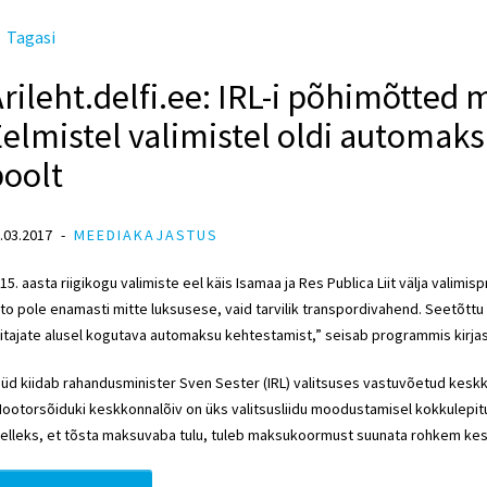
Tagasi
rileht.delfi.ee: IRL-i põhimõtted
elmistel valimistel oldi automak
poolt
.03.2017
MEEDIAKAJASTUS
15. aasta riigikogu valimiste eel käis Isamaa ja Res Publica Liit välja valim
to pole enamasti mitte luksusese, vaid tarvilik transpordivahend. Seetõt
itajate alusel kogutava automaksu kehtestamist,” seisab programmis kirjas
üd kiidab rahandusminister Sven Sester (IRL) valitsuses vastuvõetud keskko
ootorsõiduki keskkonnalõiv on üks valitsusliidu moodustamisel kokkulepi
elleks, et tõsta maksuvaba tulu, tuleb maksukoormust suunata rohkem kesk