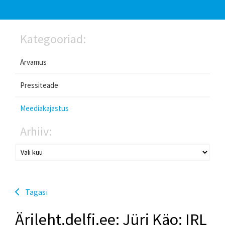
Kategooriad:
Arvamus
Pressiteade
Meediakajastus
Arhiiv:
Tagasi
Ärileht.delfi.ee: Jüri Käo: IRL