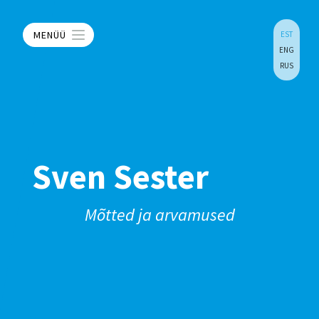
MENÜÜ
EST
ENG
RUS
Sven Sester
Mõtted ja arvamused