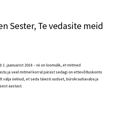
ven Sester, Te vedasite meid
1. jaanuarist 2018 – nii on loomulik, et mitmed
astu ja veel mitmel korral pärast sedagi on ettevõtluskonto
välja öelnud, et seda täiesti uudset, bürokraatiavaba ja
est aastast.