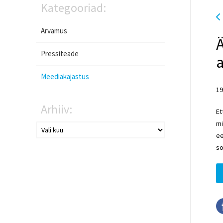
Kategooriad:
Arvamus
Ä
Pressiteade
a
Meediakajastus
19
Arhiiv:
Et
mi
ee
so