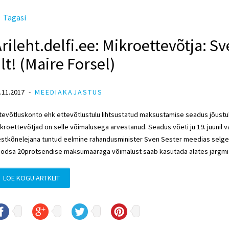
Tagasi
rileht.delfi.ee: Mikroettevõtja: S
lt! (Maire Forsel)
.11.2017
MEEDIAKAJASTUS
tevõtluskonto ehk ettevõtlustulu lihtsustatud maksustamise seadus jõustub 
kroettevõtjad on selle võimalusega arvestanud. Seadus võeti ju 19. juunil v
stkõnelejana tuntud eelmine rahandusminister Sven Sester meedias selgelt 
odsa 20protsendise maksumääraga võimalust saab kasutada alates järgmis
LOE KOGU ARTKLIT