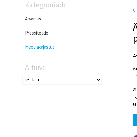
Kategooriad:
Arvamus
Ä
Pressiteade
Meediakajastus
25
Arhiiv:
Va
ju
21
li
te