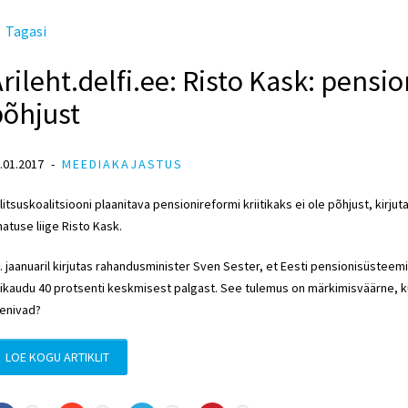
Tagasi
rileht.delfi.ee: Risto Kask: pensio
põhjust
.01.2017
MEEDIAKAJASTUS
litsuskoalitsiooni plaanitava pensionireformi kriitikaks ei ole põhjust, kirj
hatuse liige Risto Kask.
. jaanuaril kirjutas rahandusminister Sven Sester, et Eesti pensionisüstee
gikaudu 40 protsenti keskmisest palgast. See tulemus on märkimisväärne, 
enivad?
LOE KOGU ARTIKLIT