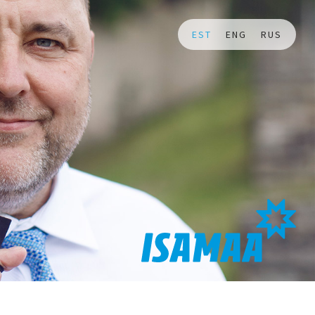
EST
ENG
RUS