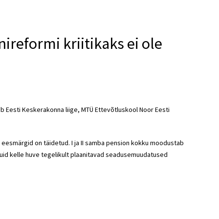
nireformi kriitikaks ei ole
utab Eesti Keskerakonna liige, MTÜ Ettevõtluskool Noor Eesti
mi eesmärgid on täidetud. I ja II samba pension kokku moodustab
kuid kelle huve tegelikult plaanitavad seadusemuudatused