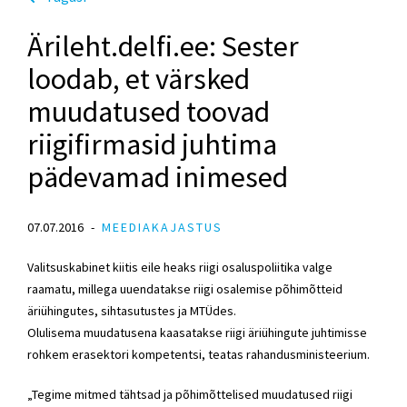
Ärileht.delfi.ee: Sester
loodab, et värsked
muudatused toovad
riigifirmasid juhtima
pädevamad inimesed
07.07.2016
MEEDIAKAJASTUS
Valitsuskabinet kiitis eile heaks riigi osaluspoliitika valge
raamatu, millega uuendatakse riigi osalemise põhimõtteid
äriühingutes, sihtasutustes ja MTÜdes.
Olulisema muudatusena kaasatakse riigi äriühingute juhtimisse
rohkem erasektori kompetentsi, teatas rahandusministeerium.
„Tegime mitmed tähtsad ja põhimõttelised muudatused riigi