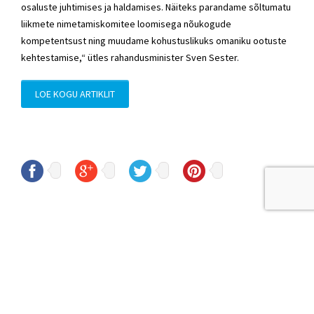
osaluste juhtimises ja haldamises. Näiteks parandame sõltumatu
liikmete nimetamiskomitee loomisega nõukogude
kompetentsust ning muudame kohustuslikuks omaniku ootuste
kehtestamise,“ ütles rahandusminister Sven Sester.
LOE KOGU ARTIKLIT
© Sven Sester
sven.sester@riigikogu.ee