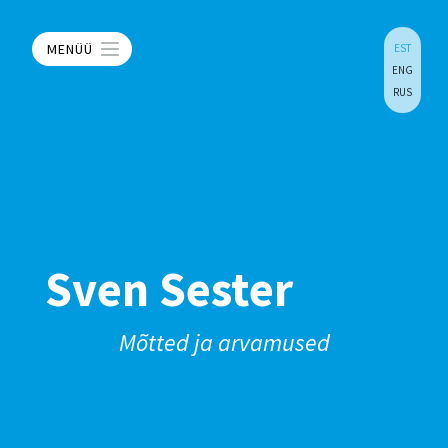
MENÜÜ
EST
ENG
RUS
Sven Sester
Mõtted ja arvamused