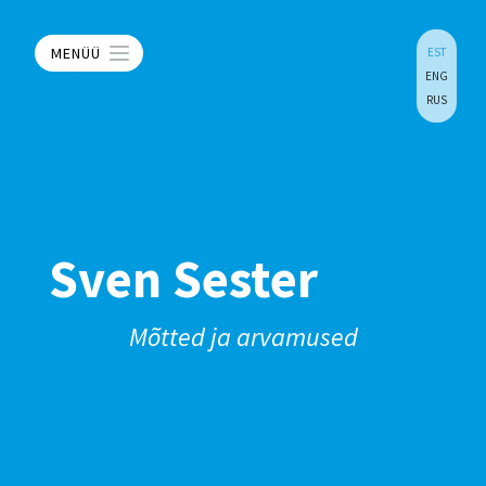
MENÜÜ
EST
ENG
RUS
Sven Sester
Mõtted ja arvamused