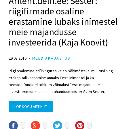
Ärileht.delfi.ee: Sester:
riigifirmade osaline
erastamine lubaks inimestel
meie majandusse
investeerida (Kaja Koovit)
29.03.2016
MEEDIAKAJASTUS
Riigi osalemine äriühingutes vajab põhimõttelisi muutusi ning
erakapitali kaasamine annaks Eesti inimestel ja ka
pensionifondidel rohkem võimalusi Eesti majandusse
investeerimiseks, lausus rahandusminister Sven Sester.
LOE KOGU ARTIKLIT