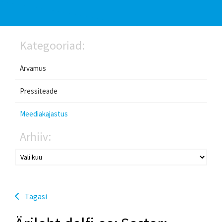
Kategooriad:
Arvamus
Pressiteade
Meediakajastus
Arhiiv:
Tagasi