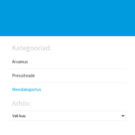
Kategooriad:
Arvamus
Pressiteade
Meediakajastus
Arhiiv: