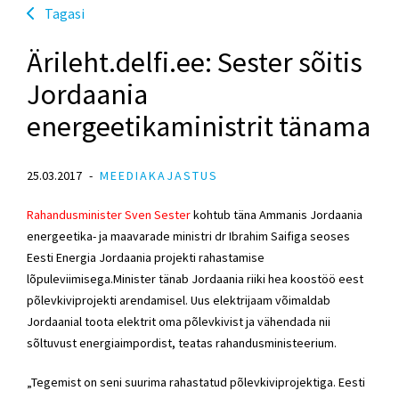
Tagasi
Ärileht.delfi.ee: Sester sõitis
Jordaania
energeetikaministrit tänama
25.03.2017
MEEDIAKAJASTUS
Rahandusminister Sven Sester
kohtub täna Ammanis Jordaania
energeetika- ja maavarade ministri dr Ibrahim Saifiga seoses
Eesti Energia Jordaania projekti rahastamise
lõpuleviimisega.Minister tänab Jordaania riiki hea koostöö eest
põlevkiviprojekti arendamisel. Uus elektrijaam võimaldab
Jordaanial toota elektrit oma põlevkivist ja vähendada nii
sõltuvust energiaimpordist, teatas rahandusministeerium.
„Tegemist on seni suurima rahastatud põlevkiviprojektiga. Eesti