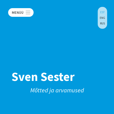
MENÜÜ
EST
ENG
RUS
Sven Sester
Mõtted ja arvamused