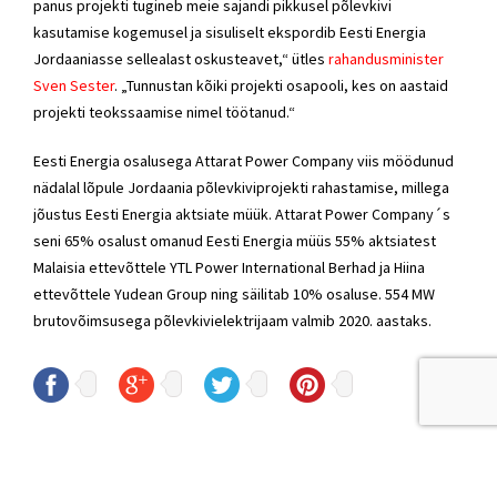
panus projekti tugineb meie sajandi pikkusel põlevkivi
kasutamise kogemusel ja sisuliselt ekspordib Eesti Energia
Jordaaniasse sellealast oskusteavet,“ ütles
rahandusminister
Sven Sester
. „Tunnustan kõiki projekti osapooli, kes on aastaid
projekti teokssaamise nimel töötanud.“
Eesti Energia osalusega Attarat Power Company viis möödunud
nädalal lõpule Jordaania põlevkiviprojekti rahastamise, millega
jõustus Eesti Energia aktsiate müük. Attarat Power Company´s
seni 65% osalust omanud Eesti Energia müüs 55% aktsiatest
Malaisia ettevõttele YTL Power International Berhad ja Hiina
ettevõttele Yudean Group ning säilitab 10% osaluse. 554 MW
brutovõimsusega põlevkivielektrijaam valmib 2020. aastaks.