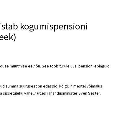
sistab kogumispensioni
eek)
aduse muutmise eelnõu. See toob turule uusi pensionilepinguid
d summa suurusest on edaspidi kõigil inimestel võimalus
a sissetuleku vahel,“ ütles rahandusminister Sven Sester.