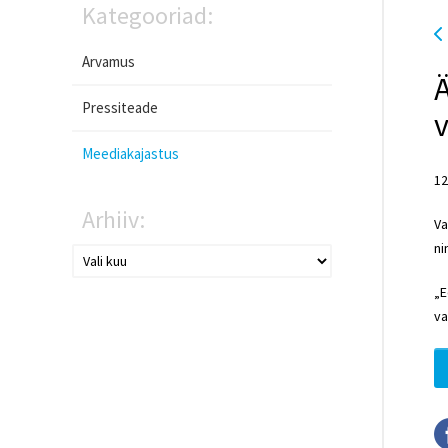
Kategooriad:
Arvamus
Ä
Pressiteade
Meediakajastus
12
Arhiiv:
Va
ni
„E
va