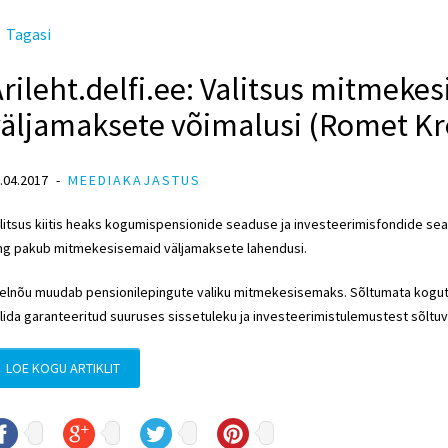
Tagasi
rileht.delfi.ee: Valitsus mitmeke
väljamaksete võimalusi (Romet Kr
.04.2017
MEEDIAKAJASTUS
litsus kiitis heaks kogumispensionide seaduse ja investeerimisfondide se
ng pakub mitmekesisemaid väljamaksete lahendusi.
elnõu muudab pensionilepingute valiku mitmekesisemaks. Sõltumata kogutu
lida garanteeritud suuruses sissetuleku ja investeerimistulemustest sõltuv
LOE KOGU ARTIKLIT