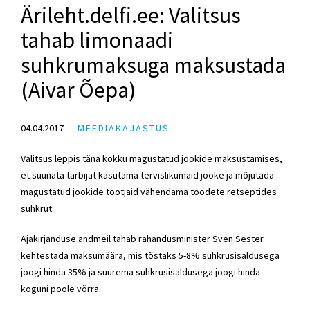
Ärileht.delfi.ee: Valitsus
tahab limonaadi
suhkrumaksuga maksustada
(Aivar Õepa)
04.04.2017
MEEDIAKAJASTUS
Valitsus leppis täna kokku magustatud jookide maksustamises,
et suunata tarbijat kasutama tervislikumaid jooke ja mõjutada
magustatud jookide tootjaid vähendama toodete retseptides
suhkrut.
Ajakirjanduse andmeil tahab rahandusminister Sven Sester
kehtestada maksumäära, mis tõstaks 5-8% suhkrusisaldusega
joogi hinda 35% ja suurema suhkrusisaldusega joogi hinda
koguni poole võrra.