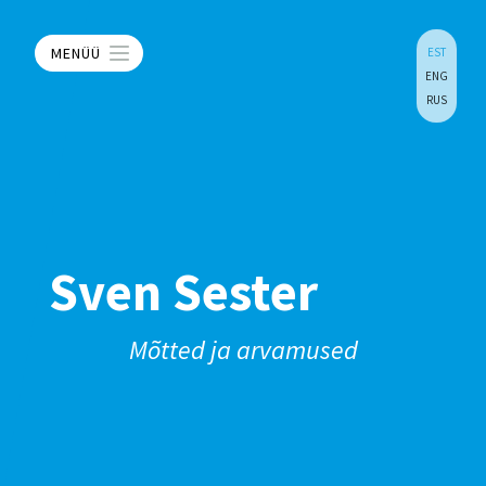
MENÜÜ
EST
ENG
RUS
Sven Sester
Mõtted ja arvamused