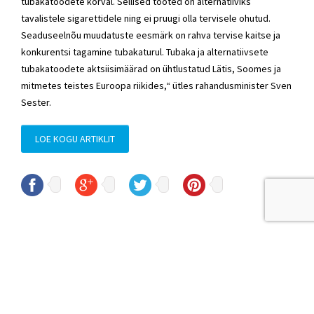
tubakatoodete kõrval. Sellised tooted on alternatiiviks
tavalistele sigarettidele ning ei pruugi olla tervisele ohutud.
Seaduseelnõu muudatuste eesmärk on rahva tervise kaitse ja
konkurentsi tagamine tubakaturul. Tubaka ja alternatiivsete
tubakatoodete aktsiisimäärad on ühtlustatud Lätis, Soomes ja
mitmetes teistes Euroopa riikides,“ ütles rahandusminister Sven
Sester.
LOE KOGU ARTIKLIT
© Sven Sester
sven.sester@riigikogu.ee