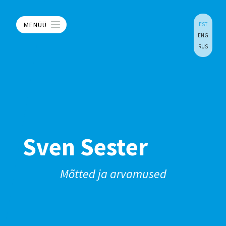
MENÜÜ
EST
ENG
RUS
Sven Sester
Mõtted ja arvamused