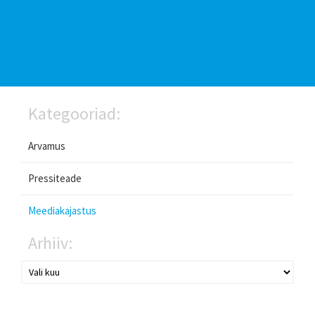
Kategooriad:
Arvamus
Pressiteade
Meediakajastus
Arhiiv: