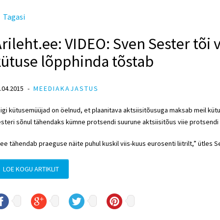
Tagasi
rileht.ee: VIDEO: Sven Sester tõi v
kütuse lõpphinda tõstab
.04.2015
MEEDIAKAJASTUS
igi kütusemüüjad on öelnud, et plaanitava aktsiisitõusuga maksab meil küt
steri sõnul tähendaks kümne protsendi suurune aktsiisitõus viie protsendi
ee tähendab praeguse näite puhul kuskil viis-kuus eurosenti liitrilt,” ütles S
LOE KOGU ARTIKLIT