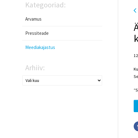
Kategooriad:
Arvamus
Ä
Pressiteade
Meediakajastus
12
Arhiiv:
Ku
Se
“S