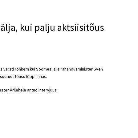
älja, kui palju aktsiisitõus
us varsti rohkem kui Soomes, siis rahandusminister Sven
 suurust tõusu lõpphinnas.
ester Ärilehele antud intervjuus.