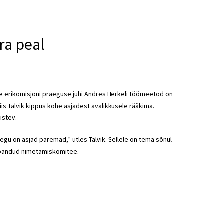
era peal
ase erikomisjoni praeguse juhi Andres Herkeli töömeetod on
siis Talvik kippus kohe asjadest avalikkusele rääkima.
aistev.
raegu on asjad paremad,” ütles Talvik. Sellele on tema sõnul
 pandud nimetamiskomitee.