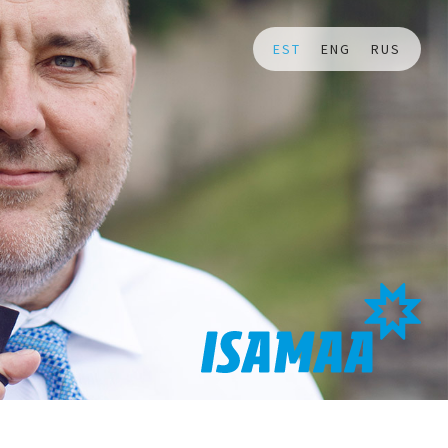
EST
ENG
RUS