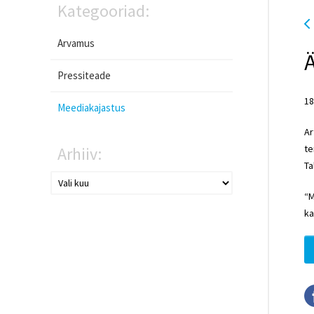
Kategooriad:
Arvamus
Ä
Pressiteade
18
Meediakajastus
Ar
te
Arhiiv:
Ta
“M
ka