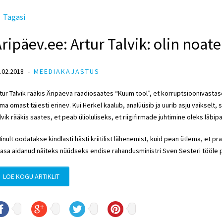
Tagasi
ripäev.ee: Artur Talvik: olin noat
.02.2018
MEEDIAKAJASTUS
tur Talvik rääkis Äripäeva raadiosaates “Kuum tool”, et korruptsioonivast
ma omast täiesti erinev. Kui Herkel kaalub, analüüsib ja uurib asju vaikselt, 
lvik rääkis saates, et peab ülioluliseks, et riigifirmade juhtimine oleks läbip
inult oodatakse kindlasti hästi kriitilist lähenemist, kuid pean ütlema, et p
asa aidanud näiteks nüüdseks endise rahandusministri Sven Sesteri tööle
LOE KOGU ARTIKLIT