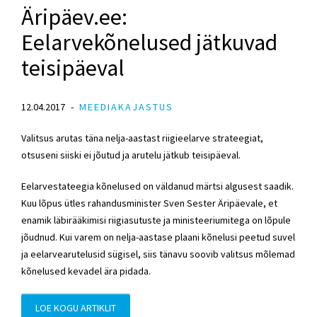
Äripäev.ee:
Eelarvekõnelused jätkuvad
teisipäeval
12.04.2017
MEEDIAKAJASTUS
Valitsus arutas täna nelja-aastast riigieelarve strateegiat,
otsuseni siiski ei jõutud ja arutelu jätkub teisipäeval.
Eelarvestateegia kõnelused on väldanud märtsi algusest saadik.
Kuu lõpus ütles rahandusminister Sven Sester Äripäevale, et
enamik läbirääkimisi riigiasutuste ja ministeeriumitega on lõpule
jõudnud. Kui varem on nelja-aastase plaani kõnelusi peetud suvel
ja eelarvearutelusid sügisel, siis tänavu soovib valitsus mõlemad
kõnelused kevadel ära pidada.
LOE KOGU ARTIKLIT