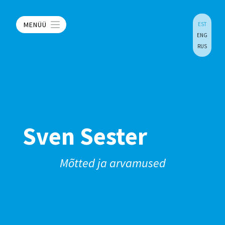
MENÜÜ
EST
ENG
RUS
Sven Sester
Mõtted ja arvamused