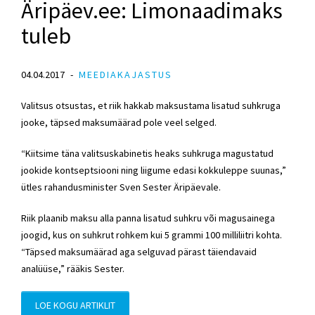
Äripäev.ee: Limonaadimaks
tuleb
04.04.2017
MEEDIAKAJASTUS
Valitsus otsustas, et riik hakkab maksustama lisatud suhkruga
jooke, täpsed maksumäärad pole veel selged.
“Kiitsime täna valitsuskabinetis heaks suhkruga magustatud
jookide kontseptsiooni ning liigume edasi kokkuleppe suunas,”
ütles rahandusminister Sven Sester Äripäevale.
Riik plaanib maksu alla panna lisatud suhkru või magusainega
joogid, kus on suhkrut rohkem kui 5 grammi 100 milliliitri kohta.
“Täpsed maksumäärad aga selguvad pärast täiendavaid
analüüse,” rääkis Sester.
LOE KOGU ARTIKLIT