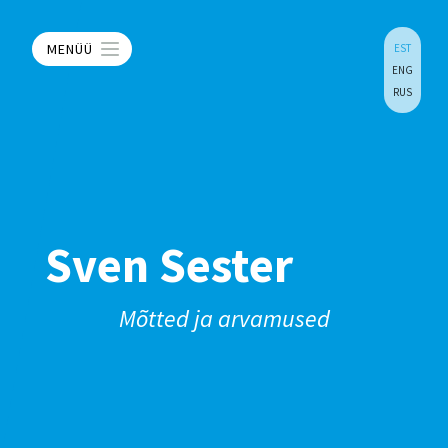
MENÜÜ
EST
ENG
RUS
Sven Sester
Mõtted ja arvamused