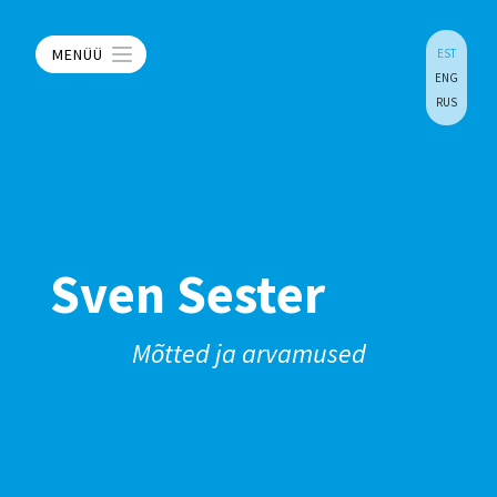
MENÜÜ
EST
ENG
RUS
Sven Sester
Mõtted ja arvamused