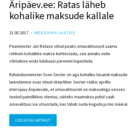
Äripäev.ee: Ratas läheb
kohalike maksude kallale
21.05.2017
MEEDIAKAJASTUS
Peaminister Jüri Ratase sõnul peaks omavalitsused saama
rohkem kohalikke makse kehtestada, see annaks neile
võimaluse enda tulubaasi paremini kujundada.
Rahandusminister Sven Sester on aga kohaliku tasandi maksude
laiendamise osas olnud skeptiline. Sester rääkis aprillis
intervjuus Äripäevale, et omavalitsustel on maksudega seoses
teatud paindlikkus olemas, näiteks maamaksu puhul saab
omavalitsus ise otsustada, kas tahab seda koguda ja mis määral.
LOE KOGU ARTIKLIT