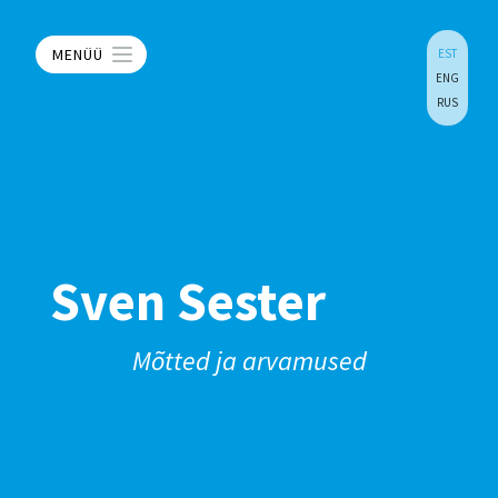
MENÜÜ
EST
ENG
RUS
Sven Sester
Mõtted ja arvamused