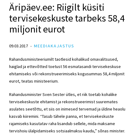
Äripäev.ee: Riigilt küsiti
tervisekeskuste tarbeks 58,4
miljonit eurot
09.03.2017
MEEDIAKAJASTUS
Rahandusministeeriumilt taotlesid kohalikud omavalitsused,
haiglad ja ettevõtted toetust 56 esmatasandi tervisekeskuse
ehitamiseks või rekonstrueerimiseks kogusummas 58,4 miljonit
eurot, teatas ministeerium.
Rahandusminister Sven Sester ütles, et riik toetab kohalike
tervisekeskuste ehitamist ja rekonstrueerimist suuremates
asulates seetõttu, et siis on inimesed tervemad ja üldine heaolu
kasvab kiiremini. “Tasub tähele panna, et tervisekeskuste
rajamiseks kasutatav raha lisandub sellele, mida maksame
tervishoiu ülalpidamiseks sotsiaalmaksu kaudu,” sõnas minister.