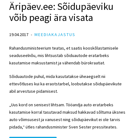
Äripäev.ee: Sõidupäeviku
võib peagi ära visata
19.04.2017
MEEDIAKAJASTUS
Rahandusministeerium teatas, et saatis kooskõlastamisele
seaduseelnõu, mis lihtsustab sõiduautode eratarbeks
kasutamise maksustamist ja vähendab bürokraatiat.
Sõiduautode puhul, mida kasutatakse üheaegselt nii
ettevõtluses kui ka eraotstarbel, loobutakse sõidupäevikute
abil arvestuse pidamisest.
„Uus kord on senisest lihtsam. Tööandja auto eratarbeks
kasutamise korral tasutavad maksud hakkavad sõltuma üksnes
auto võimsusest ja vanusest ning sõidupäevikut ei ole tarvis
pidada,“ ütles rahandusminister Sven Sester pressiteates.