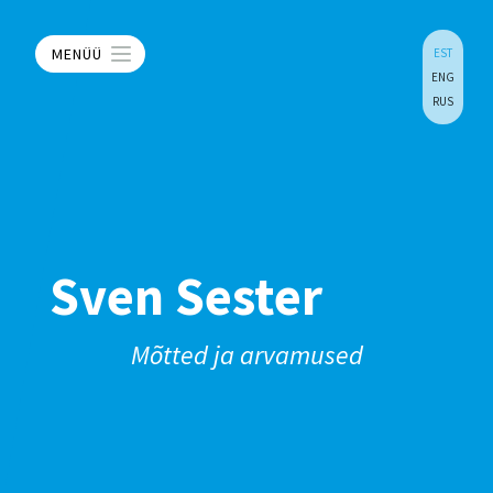
MENÜÜ
EST
ENG
RUS
Sven Sester
Mõtted ja arvamused