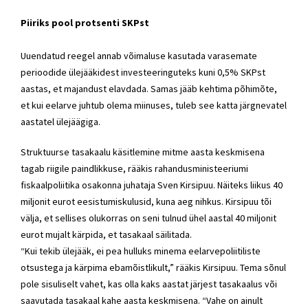
Piiriks pool protsenti SKPst
Uuendatud reegel annab võimaluse kasutada varasemate
perioodide ülejääkidest investeeringuteks kuni 0,5% SKPst
aastas, et majandust elavdada. Samas jääb kehtima põhimõte,
et kui eelarve juhtub olema miinuses, tuleb see katta järgnevatel
aastatel ülejäägiga.
Struktuurse tasakaalu käsitlemine mitme aasta keskmisena
tagab riigile paindlikkuse, rääkis rahandusministeeriumi
fiskaalpoliitika osakonna juhataja Sven Kirsipuu. Näiteks liikus 40
miljonit eurot eesistumiskulusid, kuna aeg nihkus. Kirsipuu tõi
välja, et sellises olukorras on seni tulnud ühel aastal 40 miljonit
eurot mujalt kärpida, et tasakaal säilitada.
“Kui tekib ülejääk, ei pea hulluks minema eelarvepoliitiliste
otsustega ja kärpima ebamõistlikult,” rääkis Kirsipuu. Tema sõnul
pole sisuliselt vahet, kas olla kaks aastat järjest tasakaalus või
saavutada tasakaal kahe aasta keskmisena. “Vahe on ainult