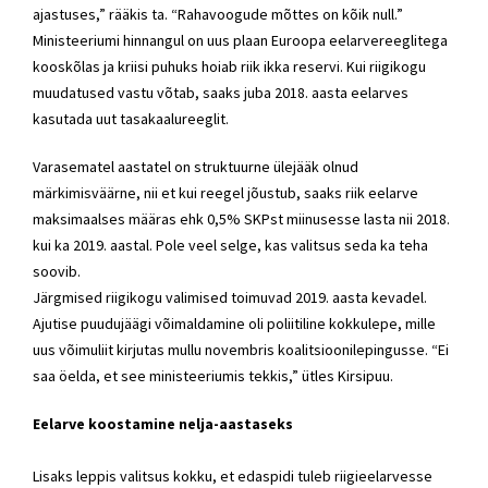
ajastuses,” rääkis ta. “Rahavoogude mõttes on kõik null.”
Ministeeriumi hinnangul on uus plaan Euroopa eelarvereeglitega
kooskõlas ja kriisi puhuks hoiab riik ikka reservi. Kui riigikogu
muudatused vastu võtab, saaks juba 2018. aasta eelarves
kasutada uut tasakaalureeglit.
Varasematel aastatel on struktuurne ülejääk olnud
märkimisväärne, nii et kui reegel jõustub, saaks riik eelarve
maksimaalses määras ehk 0,5% SKPst miinusesse lasta nii 2018.
kui ka 2019. aastal. Pole veel selge, kas valitsus seda ka teha
soovib.
Järgmised riigikogu valimised toimuvad 2019. aasta kevadel.
Ajutise puudujäägi võimaldamine oli poliitiline kokkulepe, mille
uus võimuliit kirjutas mullu novembris koalitsioonilepingusse. “Ei
saa öelda, et see ministeeriumis tekkis,” ütles Kirsipuu.
Eelarve koostamine nelja-aastaseks
Lisaks leppis valitsus kokku, et edaspidi tuleb riigieelarvesse