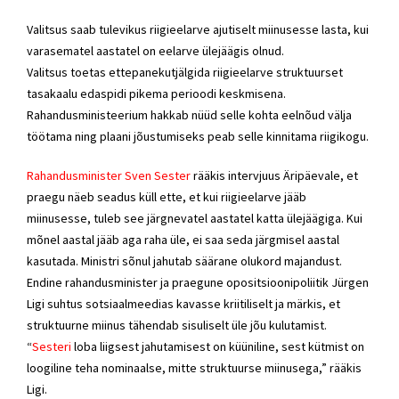
Valitsus saab tulevikus riigieelarve ajutiselt miinusesse lasta, kui
varasematel aastatel on eelarve ülejäägis olnud.
Valitsus toetas ettepanekutjälgida riigieelarve struktuurset
tasakaalu edaspidi pikema perioodi keskmisena.
Rahandusministeerium hakkab nüüd selle kohta eelnõud välja
töötama ning plaani jõustumiseks peab selle kinnitama riigikogu.
Rahandusminister Sven Sester
rääkis intervjuus Äripäevale, et
praegu näeb seadus küll ette, et kui riigieelarve jääb
miinusesse, tuleb see järgnevatel aastatel katta ülejäägiga. Kui
mõnel aastal jääb aga raha üle, ei saa seda järgmisel aastal
kasutada. Ministri sõnul jahutab säärane olukord majandust.
Endine rahandusminister ja praegune opositsioonipoliitik Jürgen
Ligi suhtus sotsiaalmeedias kavasse kriitiliselt ja märkis, et
struktuurne miinus tähendab sisuliselt üle jõu kulutamist.
“
Sesteri
loba liigsest jahutamisest on küüniline, sest kütmist on
loogiline teha nominaalse, mitte struktuurse miinusega,” rääkis
Ligi.