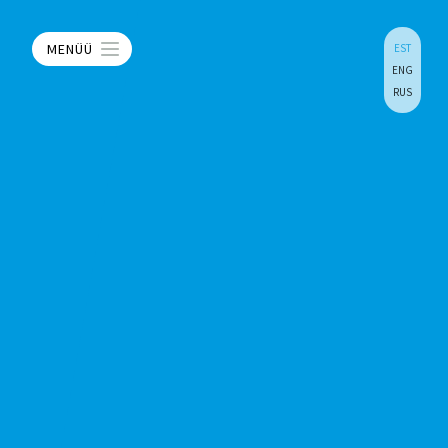
MENÜÜ
EST
ENG
RUS