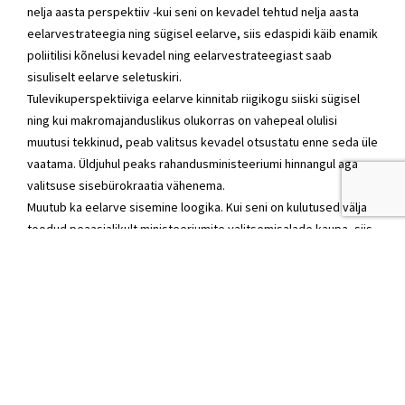
nelja aasta perspektiiv -kui seni on kevadel tehtud nelja aasta
eelarvestrateegia ning sügisel eelarve, siis edaspidi käib enamik
poliitilisi kõnelusi kevadel ning eelarvestrateegiast saab
sisuliselt eelarve seletuskiri.
Tulevikuperspektiiviga eelarve kinnitab riigikogu siiski sügisel
ning kui makromajanduslikus olukorras on vahepeal olulisi
muutusi tekkinud, peab valitsus kevadel otsustatu enne seda üle
vaatama. Üldjuhul peaks rahandusministeeriumi hinnangul aga
valitsuse sisebürokraatia vähenema.
Muutub ka eelarve sisemine loogika. Kui seni on kulutused välja
toodud peaasjalikult ministeeriumite valitsemisalade kaupa, siis
edaspidi on aluseks tegevused. See tähendab, et riigikogu
eraldab eelarves raha valdkondadele ja programmidele.
Rahandusministeeriumi riigieelarve osakonna juhataja asetäitja
Karl-Erik Tender tõi näiteks riigi liiklusohutuse programmi, kus
teeb koostööd mitu ministeeriumit. Riigikogu näeks eelarvega
ette teatud summajust programmile. Selle, kui palju raha saaks
näiteks sise- või justiitsministeerium, otsustaks hiljem valitsus.