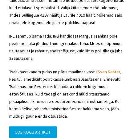
tundusid ametissenimetamise hetkel poliitiliselt kogenematud,
kuid erialaselt spetsialistid. Valija kiitis nende töö tulemust,
andes Sullingule 4197 häält ja Laurile 4019 häält. Mõlemad said
erialasele kogemusele juurde poliitilist pagasit.
IRL sammub sama rada. IRLi kandidaat Margus Tsahkna pole
peale poliitika jõudnud midagi erialast teha. Mees on õppinud
usuteadust ja rahvusvahelist õigust, kuid liitus poliitikaga juba
23aastasena.
Tsahknast kauem pidas nn päris maailmas vastu
Sven Sester
,
kes tuli ametlikult poliitikasse umbes 30aastasena. Erinevalt
Tsahknast on Sesteril ette näidata rohkem kogemust
ettevõtluses, kuid tedagi on erakond nüüd otsustanud
pikaajalise liikmelisuse eest premeerida ministriametiga. Kui
karmikäelise rahandusministrina Sester hakkama saab, jääb
muidugi igaühe enda otsustada.
LOE KOGU ARTIKLIT