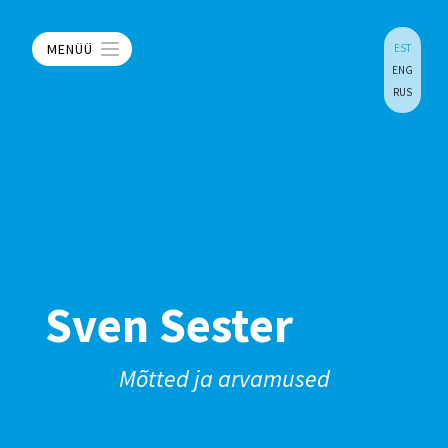
MENÜÜ
EST
ENG
RUS
Sven Sester
Mõtted ja arvamused