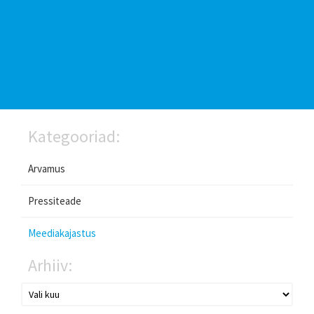
Kategooriad:
Arvamus
Pressiteade
Meediakajastus
Arhiiv: