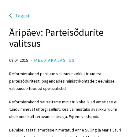
Tagasi
Äripäev: Parteisõdurite
valitsus
08.04.2015
MEEDIAKAJASTUS
Reformierakond pani uue valitsuse kokku truudest
parteisõduritest, pagendades ministrikohtadelt eelmisse
valitsusse toodud spetsialistid.
Reformierakond sai seitsme ministri koha, kuid ametisse ei
tundu minevat ühtegi sellist, kes vaimustaks avalikku ruumi
ühiskondlikult teravama närviga. Pigem vastupidi.
Eelmisel aastal ametisse nimetatud Anne Sulling ja Maris Lauri