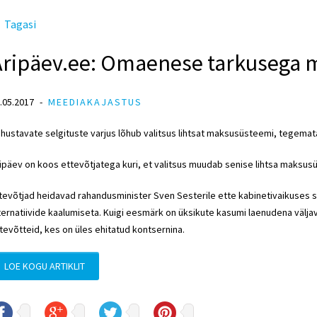
Tagasi
Äripäev.ee: Omaenese tarkusega 
.05.2017
MEEDIAKAJASTUS
hustavate selgituste varjus lõhub valitsus lihtsat maksusüsteemi, tegemata 
ipäev on koos ettevõtjatega kuri, et valitsus muudab senise lihtsa maksus
tevõtjad h
eidavad rahandusminister Sven Sesterile
ette kabinetivaikuses s
ternatiivide kaalumiseta. Kuigi eesmärk on üksikute kasumi laenudena väljav
tevõtteid, kes on üles ehitatud kontsernina.
LOE KOGU ARTIKLIT