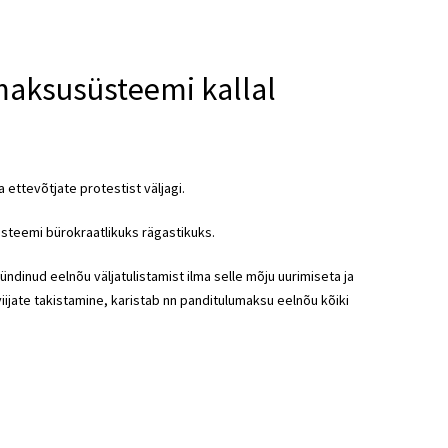
maksusüsteemi kallal
ettevõtjate protestist väljagi.
üsteemi bürokraatlikuks rägastikuks.
ündinud eelnõu väljatulistamist ilma selle mõju uurimiseta ja
iijate takistamine, karistab nn panditulumaksu eelnõu kõiki