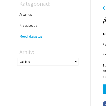
Kategooriad:
Arvamus
Pressiteade
16
Meediakajastus
Ra
Arhiiv:
Är
Et
al
et